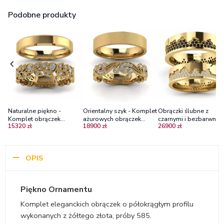
Podobne produkty
Naturalne piękno -
Orientalny szyk - Komplet
Obrączki ślubne z
Komplet obrączek
ażurowych obrączek
czarnymi i bezbarwnym
15320 zł
18900 zł
26900 zł
ślubnych z żółtego złota z
ślubnych, żółte złoto,
diamentami z żółtego
diamentami
diamenty
złota 585 „Blask Fantaz
| Diamond Sky
OPIS
Piękno Ornamentu
Komplet eleganckich obrączek o półokrągłym profilu
wykonanych z żółtego złota, próby 585.