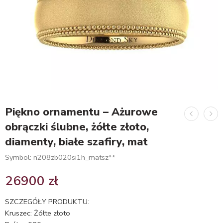
Piękno ornamentu – Ażurowe
obrączki ślubne, żółte złoto,
diamenty, białe szafiry, mat
Symbol: n208zb020si1h_matsz**
26900
zł
SZCZEGÓŁY PRODUKTU:
Kruszec: Żółte złoto