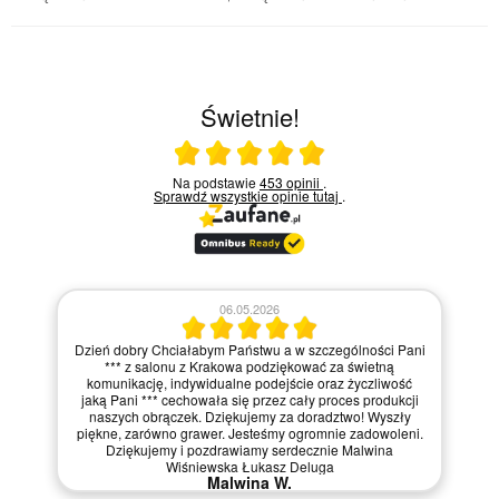
Świetnie!
Ocena średnia 5 na 5
Na podstawie
453 opinii
.
Sprawdź wszystkie opinie
tutaj
.
06.05.2026
Dzień dobry Chciałabym Państwu a w szczególności Pani
*** z salonu z Krakowa podziękować za świetną
komunikację, indywidualne podejście oraz życzliwość
jaką Pani *** cechowała się przez cały proces produkcji
naszych obrączek. Dziękujemy za doradztwo! Wyszły
piękne, zarówno grawer. Jesteśmy ogromnie zadowoleni.
Dziękujemy i pozdrawiamy serdecznie Malwina
Wiśniewska Łukasz Deluga
Malwina W.