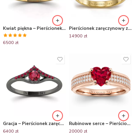
Kwiat piękna – Pierścionek zaręczynowy z żółtego złota z białym szafirem i diamentami
Pierścionek zaręczynowy ze szmaragdem i diamentami – Forma Miłości
14900
zł
Oceniono
6500
zł
5.00
na 5
Gracja – Pierścionek zaręczynowy z czarnego złota z rubinami
Rubinowe serce – Pierścionek zaręczynowy z różowego złota z rubinem i diamentami
6400
zł
20000
zł