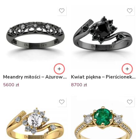
Meandry miłości – Ażurowy pierścionek z czarnego złota z diamentami
Kwiat piękna – Pierścionek zaręczynowy Diamond Sky, czarne złoto, czarne brylanty – Diamond Sky
5600
zł
8700
zł