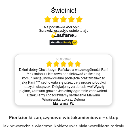
Świetnie!
Ocena średnia 5 na 5
Na podstawie
453 opinii
.
Sprawdź wszystkie opinie
tutaj
.
06.05.2026
Dzień dobry Chciałabym Państwu a w szczególności Pani
*** z salonu z Krakowa podziękować za świetną
komunikację, indywidualne podejście oraz życzliwość
jaką Pani *** cechowała się przez cały proces produkcji
naszych obrączek. Dziękujemy za doradztwo! Wyszły
piękne, zarówno grawer. Jesteśmy ogromnie zadowoleni.
Dziękujemy i pozdrawiamy serdecznie Malwina
Wiśniewska Łukasz Deluga
Malwina W.
Pierścionki zaręczynowe wielokamieniowe – sklep
Jak powszechnie wiadomo, kobiety uwielbiają wszelkiego rodzaju