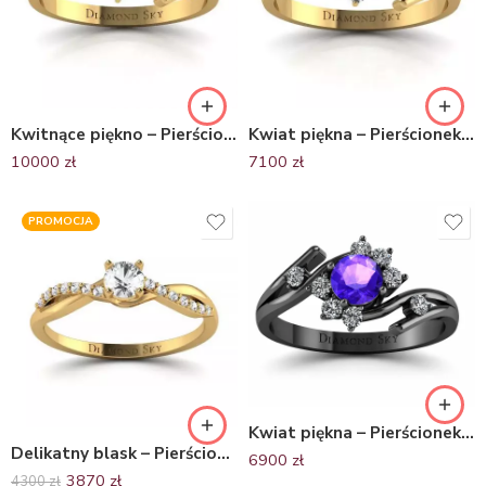
Kwitnące piękno – Pierścionek zaręczynowy z brylantami, żółte złoto, SI1/H
Kwiat piękna – Pierścionek zaręczynowy Diamond Sky, żółte złoto, szmaragd, diamenty
10000
zł
7100
zł
PROMOCJA
Kwiat piękna – Pierścionek zaręczynowy Diamond Sky, czarne złoto, tanzanit z diamentami
Delikatny blask – Pierścionek zaręczynowy z żółtego złota próby 585 z białymi szafirami
6900
zł
3870
zł
4300
zł