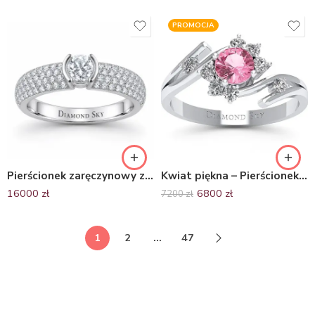
PROMOCJA
Pierścionek zaręczynowy z białego złota z brylantami – Błysk Miłości
Kwiat piękna – Pierścionek zaręczynowy Diamond Sky z białego złota z różowym szafirem oraz diamentami 585
16000
zł
6800
zł
7200
zł
1
2
…
47