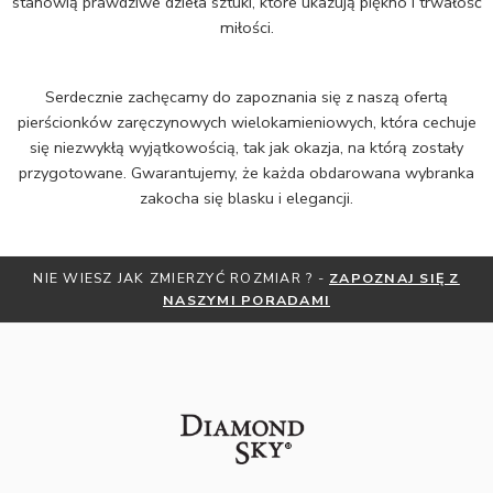
stanowią prawdziwe dzieła sztuki, które ukazują piękno i trwałość
miłości.
Serdecznie zachęcamy do zapoznania się z naszą ofertą
pierścionków zaręczynowych wielokamieniowych, która cechuje
się niezwykłą wyjątkowością, tak jak okazja, na którą zostały
przygotowane. Gwarantujemy, że każda obdarowana wybranka
zakocha się blasku i elegancji.
OTRZYMAJ BEZPŁATNĄ MIARKĘ JUBILERSKĄ ORAZ DO 30%
ZNIŻKI
ZAPISZ SIĘ DO NEWSLETTERA