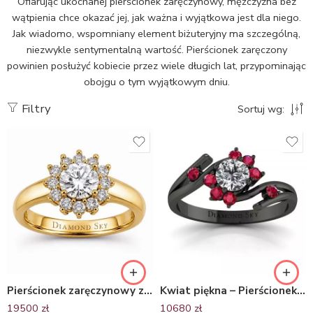
Ofiarując ukochanej pierścionek zaręczynowy, mężczyzna bez
wątpienia chce okazać jej, jak ważna i wyjątkowa jest dla niego.
Jak wiadomo, wspomniany element biżuteryjny ma szczególną,
niezwykle sentymentalną wartość. Pierścionek zaręczony
powinien posłużyć kobiecie przez wiele długich lat, przypominając
obojgu o tym wyjątkowym dniu.
Filtry
Sortuj wg:
Pierścionek zaręczynowy z żółtego złota z diamentem 0.50 ct i diamentami, Wiosenny Blask
Kwiat piękna – Pierścionek zaręczynowy z czarnego złota z diamentem i rubinami
19500
zł
10680
zł