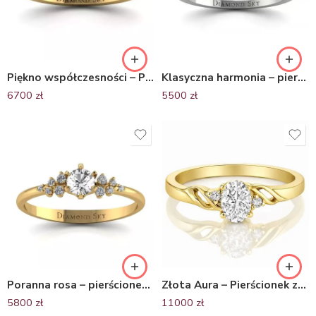
Piękno współczesności – Pierścionek zaręczynowy z żółtego złota z brylantami
Klasyczna harmonia – pierścionek zaręczynowy, białe złoto z topazami i diamentami
6700
zł
5500
zł
Poranna rosa – pierścionek zaręczynowy, żółte złoto z białym szafirem i diamentami
Złota Aura – Pierścionek zaręczynowy, żółte złoto, diamenty
5800
zł
11000
zł