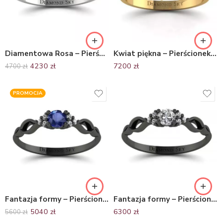
Diamentowa Rosa – Pierścionek zaręczynowy z białego złota z szafirem i diamentami
Kwiat piękna – Pierścionek zaręczynowy z żółtego złota z białym szafirem i diamentami 18 karat
4230
zł
7200
zł
4700
zł
PROMOCJA
Fantazja formy – Pierścionek zaręczynowy z czarnego złota z szafirem 0.24ct i diamentami
Fantazja formy – Pierścionek zaręczynowy z czarnego złota z diamentami VVS2/H
5040
zł
6300
zł
5600
zł