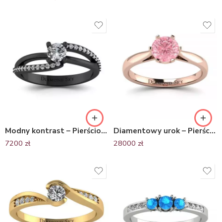
Modny kontrast – Pierścionek zaręczynowy z czarnego złota z brylantami
Diamentowy urok – Pierścionek zaręczynowy, różowe złoto 750, różowy brylant
7200
zł
28000
zł