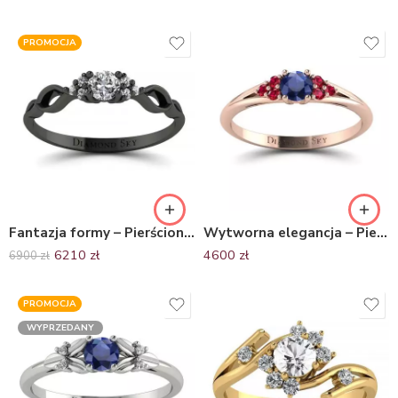
PROMOCJA
Fantazja formy – Pierścionek zaręczynowy z czarnego złota z diamentami VVS2/H
Wytworna elegancja – Pierścionek zaręczynowy z różowego złota z szafirem i rubinami
6210
zł
4600
zł
6900
zł
PROMOCJA
WYPRZEDANY