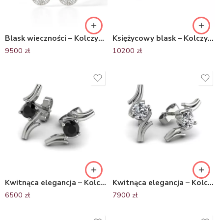
Blask wieczności – Kolczyki z białego złota z diamentami
Księżycowy blask – Kolczyki z białego i żółtego złota Diamond Sky z szafirami i diamentami
9500
zł
10200
zł
Kwitnąca elegancja – Kolczyki Diamond Sky z białego złota z czarnymi brylantami
Kwitnąca elegancja – Kolczyki Diamond Sky z białego złota z brylantami
6500
zł
7900
zł