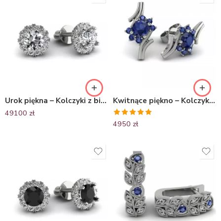
Urok piękna – Kolczyki z białego złota z diamentami
Kwitnące piękno – Kolczyki z białego złota z szafirami
49100
zł
Oceniono
4950
zł
5.00
na 5