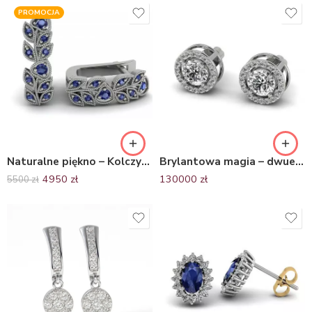
PROMOCJA
Naturalne piękno – Kolczyki z białego złota z szafirami, Diamond Sky
Brylantowa magia – dwuelementowe kolczyki z białego złota z brylantami
4950
zł
130000
zł
5500
zł