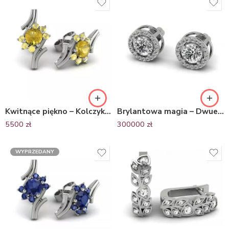
Kwitnące piękno – Kolczyki z białego złota z cytrynem
Brylantowa magia – Dwuelementowe kolczyki z białego złota z brylantami
5500
zł
300000
zł
WYPRZEDANY