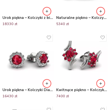
Urok piękna – Kolczyki z białego złota z czarnymi diamentami i brylantami
Naturalne piękno – Kolczyki z białego złota z szafirami i diamentami
18330
zł
5340
zł
Urok piękna – Kolczyki Diamond Sky, białe złoto, rubiny, diamenty
Kwitnące piękno – Kolczyki z białego złota z rubinami
16430
zł
7400
zł