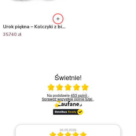
Urok piękna – Kolczyki z białego złota z diamentami
35740
zł
Świetnie!
Ocena średnia 5 na 5
Na podstawie
453 opinii
.
Sprawdź wszystkie opinie
tutaj
.
06.05.2026