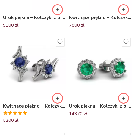
Urok piękna – Kolczyki z białego złota Diamond Sky z szafirami i diamentami
Kwitnące piękno – Kolczyki z białego złota z rubinami i diamentami
9100
zł
7800
zł
Kwitnące piękno – Kolczyki z białego złota z szafirami i diamentami
Urok piękna – Kolczyki z białego złota Diamond Sky, diamenty, szmaragdy
14370
zł
Oceniono
5200
zł
5.00
na 5