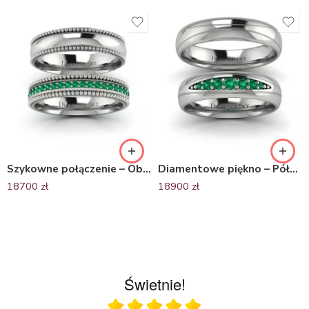
Szykowne połączenie – Obrączki ślubne Diamond Sky, białe złoto, szmaragdy
Diamentowe piękno – Półokrągłe obrączki ślubne, białe złoto, szmaragdy
18700
zł
18900
zł
Świetnie!