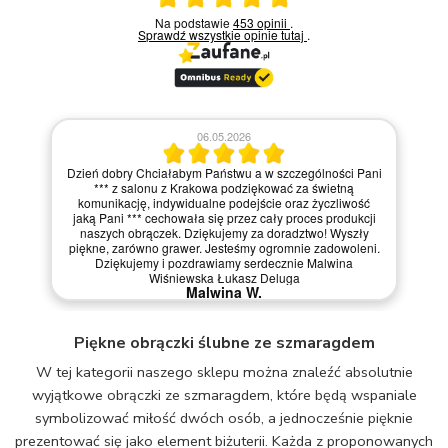
Ocena średnia 5 na 5
Na podstawie
453 opinii
.
Sprawdź wszystkie opinie
tutaj
.
06.05.2026
Dzień dobry Chciałabym Państwu a w szczególności Pani
*** z salonu z Krakowa podziękować za świetną
komunikację, indywidualne podejście oraz życzliwość
jaką Pani *** cechowała się przez cały proces produkcji
naszych obrączek. Dziękujemy za doradztwo! Wyszły
piękne, zarówno grawer. Jesteśmy ogromnie zadowoleni.
Dziękujemy i pozdrawiamy serdecznie Malwina
Wiśniewska Łukasz Deluga
Malwina W.
Piękne obrączki ślubne ze szmaragdem
W tej kategorii naszego sklepu można znaleźć absolutnie
wyjątkowe obrączki ze szmaragdem, które będą wspaniale
symbolizować miłość dwóch osób, a jednocześnie pięknie
prezentować się jako element biżuterii. Każda z proponowanych