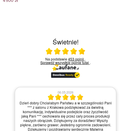
Oceniono
4500
zł
5.00
na 5
Świetnie!
Ocena średnia 5 na 5
Na podstawie
453 opinii
.
Sprawdź wszystkie opinie
tutaj
.
06.05.2026
Dzień dobry Chciałabym Państwu a w szczególności Pani
*** z salonu z Krakowa podziękować za świetną
komunikację, indywidualne podejście oraz życzliwość
jaką Pani *** cechowała się przez cały proces produkcji
naszych obrączek. Dziękujemy za doradztwo! Wyszły
piękne, zarówno grawer. Jesteśmy ogromnie zadowoleni.
Dziękujemy i pozdrawiamy serdecznie Malwina