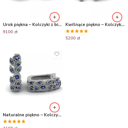
Urok piękna – Kolczyki z białego złota Diamond Sky z szafirami i diamentami
Kwitnące piękno – Kolczyki z białego złota z szafirami i diamentami
9100
zł
Oceniono
5200
zł
5.00
na 5
Naturalne piękno – Kolczyki z białego złota z szafirami