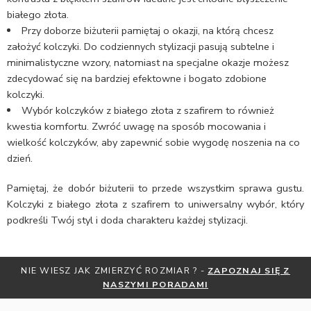
białego złota.
Przy doborze biżuterii pamiętaj o okazji, na którą chcesz
założyć kolczyki. Do codziennych stylizacji pasują subtelne i
minimalistyczne wzory, natomiast na specjalne okazje możesz
zdecydować się na bardziej efektowne i bogato zdobione
kolczyki.
Wybór kolczyków z białego złota z szafirem to również
kwestia komfortu. Zwróć uwagę na sposób mocowania i
wielkość kolczyków, aby zapewnić sobie wygodę noszenia na co
dzień.
Pamiętaj, że dobór biżuterii to przede wszystkim sprawa gustu.
Kolczyki z białego złota z szafirem to uniwersalny wybór, który
podkreśli Twój styl i doda charakteru każdej stylizacji.
-
ZAPOZNAJ SIĘ Z
OTRZYMAJ BEZPŁATNĄ MIARKĘ JUBILERS
I
ZNIŻKI
ZAPISZ SIĘ DO NEWSL