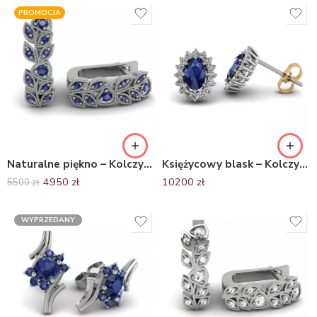
PROMOCJA
Naturalne piękno – Kolczyki z białego złota z szafirami, Diamond Sky
Księżycowy blask – Kolczyki z białego i żółtego złota Diamond Sky z szafirami i diamentami
4950
zł
10200
zł
5500
zł
WYPRZEDANY