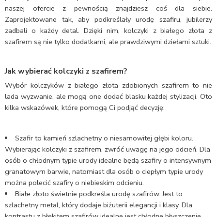
naszej ofercie z pewnością znajdziesz coś dla siebie.
Zaprojektowane tak, aby podkreślały urodę szafiru, jubilerzy
zadbali o każdy detal. Dzięki nim, kolczyki z białego złota z
szafirem są nie tylko dodatkami, ale prawdziwymi dziełami sztuki.
Jak wybierać kolczyki z szafirem?
Wybór kolczyków z białego złota zdobionych szafirem to nie
lada wyzwanie, ale mogą one dodać blasku każdej stylizacji. Oto
kilka wskazówek, które pomogą Ci podjąć decyzję:
Szafir to kamień szlachetny o niesamowitej głębi koloru.
Wybierając kolczyki z szafirem, zwróć uwagę na jego odcień. Dla
osób o chłodnym typie urody idealne będą szafiry o intensywnym
granatowym barwie, natomiast dla osób o ciepłym typie urody
można polecić szafiry o niebieskim odcieniu.
Białe złoto świetnie podkreśla urodę szafirów. Jest to
szlachetny metal, który dodaje biżuterii elegancji i klasy. Dla
kontrastu z błękitem szafirów idealne jest chłodne błyszczenie