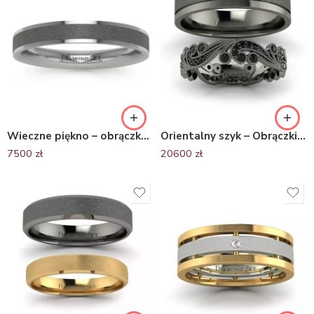
Wieczne piękno – obrączka z białego złota z czarnym paskiem 3.7mm
Orientalny szyk – Obrączki ślubne z czarnymi diamentami, czarne złoto – matowy środek, boki połysk
7500
zł
20600
zł