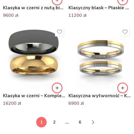
Klasyka w czerni z nutą bieli – Płaskie obrączki ślubne z białego i czarnego złota z szafirami, 3mm, 4mm
Klasyczny blask – Płaskie obrączki ślubne z białego i czarnego złota, 3.5 mm oraz 4.5 mm
9600
zł
11200
zł
Klasyka w czerni – Komplet półokrągłych obrączek ślubnych z żółtego i czarnego złota, 6,0mm, 4,8mm
Klasyczna wytworność – Komplet płaskich obrączek z białego i żółtego złota, 2.5 mm
16200
zł
6900
zł
1
2
…
6