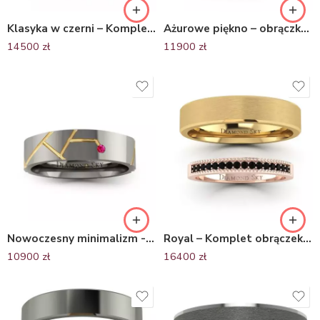
Klasyka w czerni – Komplet płaskich obrączek ślubnych z żółtego i czarnego złota, 4.5 mm, 6.0 mm
Ażurowe piękno – obrączka wykonana z żółtego i białego złota
14500
zł
11900
zł
Nowoczesny minimalizm -Obrączka ślubna z czarnego złota z rubinem
Royal – Komplet obrączek ślubnych z różowego i żółtego złota z czarnymi brylantami Diamond Sky
10900
zł
16400
zł