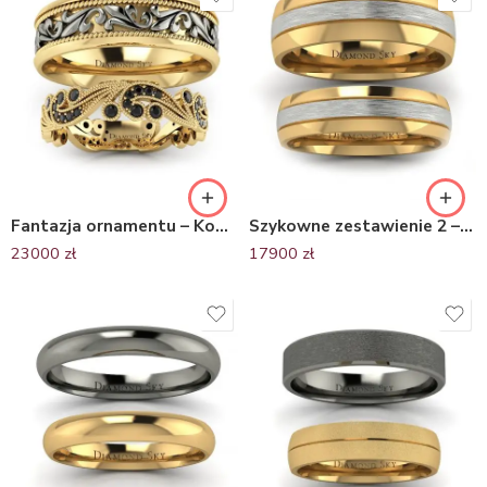
Fantazja ornamentu – Komplet obrączek Diamond Sky, żółte i czarne złoto
Szykowne zestawienie 2 – Półokrągłe obrączki ślubne z białego i żółtego złota
23000
zł
17900
zł