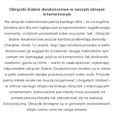
Obrączki ślubne dwukolorowe w naszym sklepie
internetowym
Na obrączki małżonkowie patrzą każdego dnia – ta szczególna
biżuteria jest dla nich najlepszym przypomnieniem wyjątkowego
momentu, w którym powiedzieli sobie uroczyste “tak”. Obrączki
ślubne dwukolorowe jeszcze bardziej podkreślają doniosły
charakter chwili. Co ważne, tego typu biżuteria pozwala w pełni
dostosować jej wygląd do oczekiwać obojga małżonków, tym
samym nie wymagając pójścia na kompromisy. Jak doskonale
wiadomo, gusta są różne – warto to zaakceptować, wybierając
odpowiednie obrączki ślubne. Dwukolorowe modele są w stanie
w pełni zadowolić dwójkę przeznaczonych sobie osób. Przyszłe
panny młode wcale nie muszą rezygnować z bogatych zdobień –
w ofercie naszego sklepu nie brakuje obrączek z imponującymi
ornamentami. Jednocześnie pan młody może postawić na
ponadczasową klasykę lub zdecydować się na wariację
kolorystyczną. Obrączki dostępne są w gotowych zestawieniach,
dzięki czemu cena nie ulega zmianie.