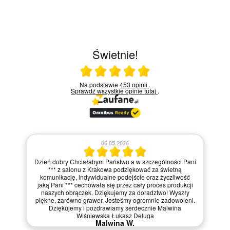
Świetnie!
Ocena średnia 5 na 5
Na podstawie
453 opinii
.
Sprawdź wszystkie opinie
tutaj
.
06.05.2026
Dzień dobry Chciałabym Państwu a w szczególności Pani
*** z salonu z Krakowa podziękować za świetną
komunikację, indywidualne podejście oraz życzliwość
jaką Pani *** cechowała się przez cały proces produkcji
naszych obrączek. Dziękujemy za doradztwo! Wyszły
piękne, zarówno grawer. Jesteśmy ogromnie zadowoleni.
Dziękujemy i pozdrawiamy serdecznie Malwina
Wiśniewska Łukasz Deluga
Malwina W.