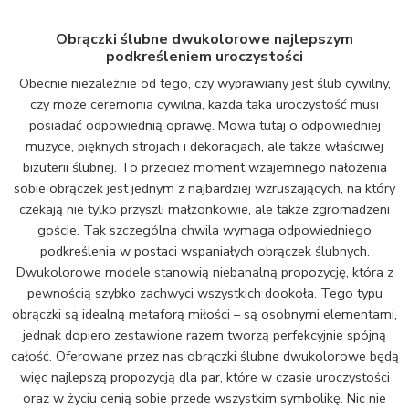
Obrączki ślubne dwukolorowe najlepszym
podkreśleniem uroczystości
Obecnie niezależnie od tego, czy wyprawiany jest ślub cywilny,
czy może ceremonia cywilna, każda taka uroczystość musi
posiadać odpowiednią oprawę. Mowa tutaj o odpowiedniej
muzyce, pięknych strojach i dekoracjach, ale także właściwej
biżuterii ślubnej. To przecież moment wzajemnego nałożenia
sobie obrączek jest jednym z najbardziej wzruszających, na który
czekają nie tylko przyszli małżonkowie, ale także zgromadzeni
goście. Tak szczególna chwila wymaga odpowiedniego
podkreślenia w postaci wspaniałych obrączek ślubnych.
Dwukolorowe modele stanowią niebanalną propozycję, która z
pewnością szybko zachwyci wszystkich dookoła. Tego typu
obrączki są idealną metaforą miłości – są osobnymi elementami,
jednak dopiero zestawione razem tworzą perfekcyjnie spójną
całość. Oferowane przez nas obrączki ślubne dwukolorowe będą
więc najlepszą propozycją dla par, które w czasie uroczystości
oraz w życiu cenią sobie przede wszystkim symbolikę. Nic nie