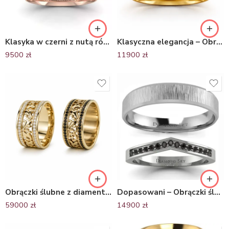
Klasyka w czerni z nutą różu – Obrączki ślubne z czarnego i różowego złota, 3.0 mm i 4.0 mm
Klasyczna elegancja – Obrączki ślubne z żółtego i czarnego złota, 4 mm oraz 5 mm
9500
zł
11900
zł
Obrączki ślubne z diamentami – dwukolorowe złoto 585 | Fantazja Ornamentu Diamond Sky
Dopasowani – Obrączki ślubne z białego złota z czarnymi z brylantami
59000
zł
14900
zł