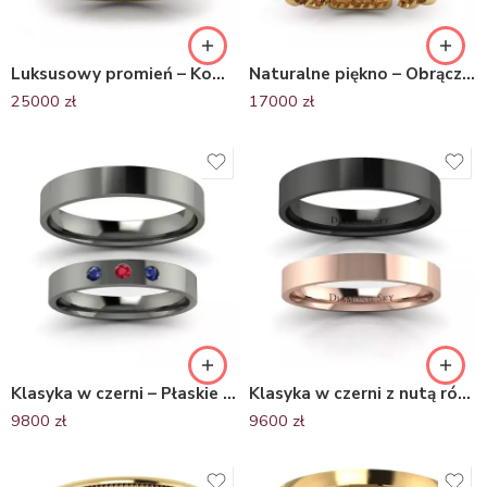
Luksusowy promień – Komplet obrączek, żółte i białe złoto, dwa rzędy diamentów
Naturalne piękno – Obrączki ślubne z żółtego i czarnego złota z rubinami
25000
zł
17000
zł
Klasyka w czerni – Płaskie obrączki ślubne z czarnego złota z szafirami oraz rubinem, 3mm, 4mm
Klasyka w czerni z nutą różu – Komplet płaskich obrączek z czarnego i różowego złota, 3mm, 4mm
9800
zł
9600
zł