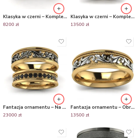
Klasyka w czerni – Komplet półokrągłych obrączek ślubnych z żółtego i czarnego złota, 3,0 mm
Klasyka w czerni – Komplet obrączek ślubnych z żółtego i czarnego złota 4,5 mm
8200
zł
13500
zł
Fantazja ornamentu – Na zawsze, Komplet obrączek Diamond Sky, żółte, czarne złoto
Fantazja ornamentu – Obrączka Diamond Sky, dwukolorowe złoto, 6,5mm
23000
zł
13500
zł