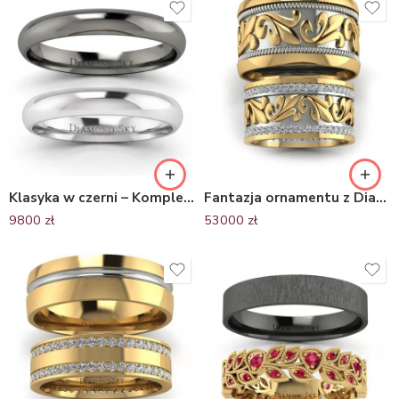
Klasyka w czerni – Komplet półokrągłych obrączek ślubnych z białego i czarnego złota, 3,0 mm, 4.0 mm
Fantazja ornamentu z Diamentami – Obrączki Diamond Sky, dwukolorowe złoto
9800
zł
53000
zł