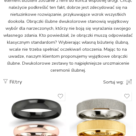
element biżuterii zostanie z nimi do końca wspólnej drogi. Chcąc
należycie podkreślić ten fakt, dobrze jest zdecydować się na
nietuzinkowe rozwiązanie, przykuwające wzrok wszystkich
dookoła. Obrączki ślubne dwukolorowe stanowią wyjątkowy
wybór dla narzeczonych, którzy nie boją się wyrażania swojego
własnego zdania. Kto powiedział, że obrączki muszą odpowiadać
klasycznym standardom? Wybierając własną biżuterię ślubną,
wcale nie trzeba spełniać oczekiwań otoczenia. Mając to na
uwadze, naszym klientom proponujemy wyjątkowe obrączki
ślubne. Dwukolorowe zestawy to najpiękniejsze urozmaicenie
ceremonii ślubnej.
Filtry
Sortuj wg: