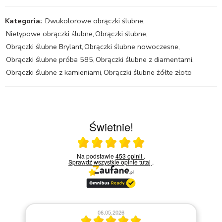
Kategoria:
Dwukolorowe obrączki ślubne
,
Nietypowe obrączki ślubne
,
Obrączki ślubne
,
Obrączki ślubne Brylant
,
Obrączki ślubne nowoczesne
,
Obrączki ślubne próba 585
,
Obrączki ślubne z diamentami
,
Obrączki ślubne z kamieniami
,
Obrączki ślubne żółte złoto
Świetnie!
Ocena średnia 5 na 5
Na podstawie
453 opinii
.
Sprawdź wszystkie opinie
tutaj
.
06.05.2026