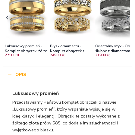
Luksusowy promień -
Błysk ornamentu -
Orientalny szyk - Obrąc
Komplet obrączek, żółte i
Komplet obrączek z
ślubne z diamentami,
27100 zł
24900 zł
21900 zł
białe złoto, dwa rzędy
ornamentem, żółte i białe
białe złoto, czarne złot
diamentów
złoto, diamenty. Diamond
mat w poprzek
Sky
OPIS
Luksusowy promień
Przedstawiamy Państwu komplet obrączek o nazwie
„Luksusowy promień”, który wspaniale wpisuje się w
ideę klasyki i elegancji. Obrączki te zostały wykonane z
żółtego złota próby 585, co dodaje im szlachetności i
wyjątkowego blasku.