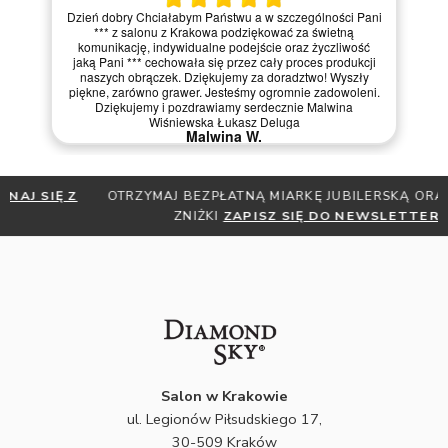
Dzień dobry Chciałabym Państwu a w szczególności Pani
*** z salonu z Krakowa podziękować za świetną
komunikację, indywidualne podejście oraz życzliwość
jaką Pani *** cechowała się przez cały proces produkcji
naszych obrączek. Dziękujemy za doradztwo! Wyszły
piękne, zarówno grawer. Jesteśmy ogromnie zadowoleni.
Dziękujemy i pozdrawiamy serdecznie Malwina
Wiśniewska Łukasz Deluga
Malwina W.
OTRZYMAJ BEZPŁATNĄ MIARKĘ JUBILERSKĄ ORAZ DO 30%
ZNIŻKI
ZAPISZ SIĘ DO NEWSLETTERA
Salon w Krakowie
ul. Legionów Piłsudskiego 17,
30-509 Kraków