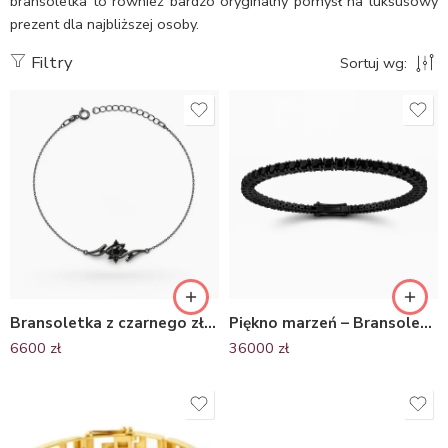
bransoletka to również bardzo oryginalny pomysł na luksusowy
prezent dla najbliższej osoby.
Filtry
Sortuj wg:
Bransoletka z czarnego złota z czarnymi brylantami- Kwiat Piękna
Piękno marzeń – Bransoletka tenisowa z czarnego złota z czarnymi brylantami
6600
zł
36000
zł