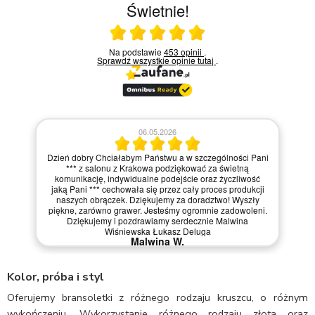
Świetnie!
Ocena średnia 5 na 5
Na podstawie
453 opinii
.
Sprawdź wszystkie opinie
tutaj
.
06.05.2026
Dzień dobry Chciałabym Państwu a w szczególności Pani
*** z salonu z Krakowa podziękować za świetną
komunikację, indywidualne podejście oraz życzliwość
jaką Pani *** cechowała się przez cały proces produkcji
naszych obrączek. Dziękujemy za doradztwo! Wyszły
piękne, zarówno grawer. Jesteśmy ogromnie zadowoleni.
Dziękujemy i pozdrawiamy serdecznie Malwina
Wiśniewska Łukasz Deluga
Malwina W.
Kolor, próba i styl
Oferujemy bransoletki z różnego rodzaju kruszcu, o różnym
wykończeniu. Wykorzystanie różnego rodzaju złota oraz