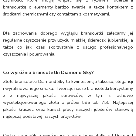
czynności, które mogą wiązać się z ryzykiem uderzenia
bransoletką o elementy bardzo twarde, a także kontaktem z
środkami chemicznymi czy kontaktem z kosmetykami.
Dla zachowania dobrego wyglądu bransoletki zalecamy jej
regularne czyszczenie przy użyciu miękkiej ściereczki jubilerskiej, a
także co jaki czas skorzystanie z usługo profesjonalnego
czyszczenia i polerowania.
Co wyróżnia bransoletki Diamond Sky?
Złote bransoletki Diamond Sky to kwintesencja luksusu, elegancji
i wyrafinowanego smaku. Tworząc nasze bransoletki korzystamy
z z najwyższej jakości surowców, w tym z fachowo
wyselekcjonowanego złota o próbie 585 lub 750. Najlepszej
jakości kruszec oraz kunszt pracy naszych jubilerów stanowią
najlepszą podstawę naszych projektów.
Cechą szczególnie wyróżniającą złote bransoletki od Diamond