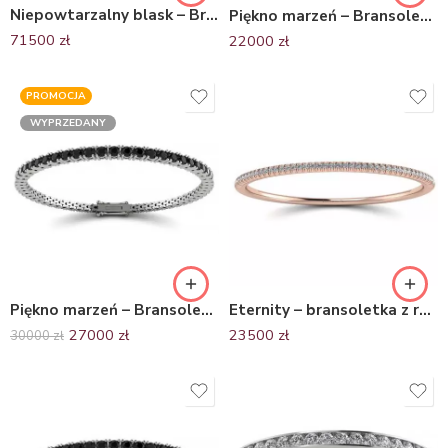
Niepowtarzalny blask – Bransoletka z żółtego złota, próby 585 z brylantami
Piękno marzeń – Bransoletka tenisowa ze złota próby 750 z moissanitami
71500
zł
22000
zł
PROMOCJA
WYPRZEDANY
Piękno marzeń – Bransoletka tenisowa z białego złota z czarnymi brylantami 4.83 ct
Eternity – bransoletka z różowego złota z diamentami
27000
zł
23500
zł
30000
zł