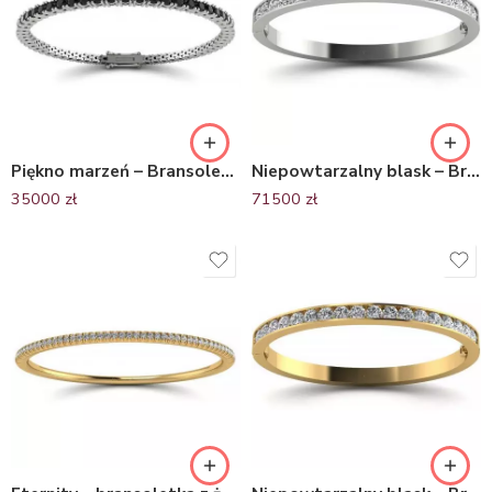
Piękno marzeń – Bransoletka tenisowa z białego złota z czarnymi brylantami
Niepowtarzalny blask – Bransoletka z białego złota z brylantami
35000
zł
71500
zł