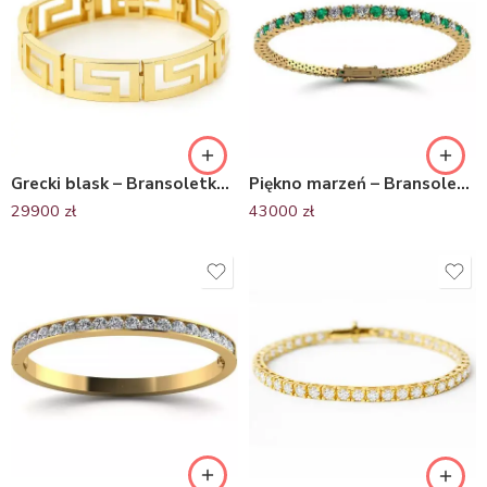
Grecki blask – Bransoletka z żółtego złota ze wzorem greckim, próby 585
Piękno marzeń – Bransoletka tenisowa z żółtego złota z brylantami i szmaragdami
29900
zł
43000
zł