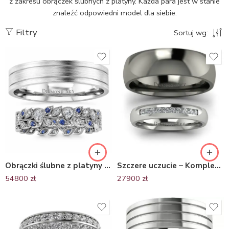
z zakresu obrączek ślubnych z platyny. Każda para jest w stanie
znaleźć odpowiedni model dla siebie.
Filtry
Sortuj wg:
Obrączki ślubne z platyny z brylantami i szafirami – Naturalne Piękno
Szczere uczucie – Komplet półokrągłych obrączek z czarnego złota z diamentami i platyny
54800
zł
27900
zł