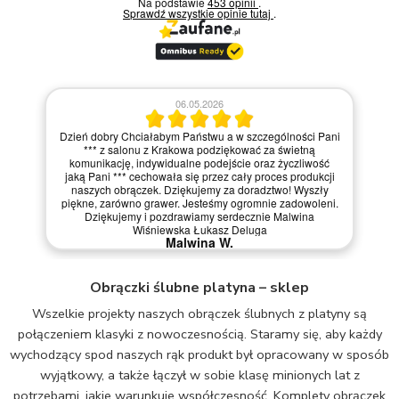
Na podstawie
453 opinii
.
Sprawdź wszystkie opinie
tutaj
.
06.05.2026
Dzień dobry Chciałabym Państwu a w szczególności Pani
*** z salonu z Krakowa podziękować za świetną
komunikację, indywidualne podejście oraz życzliwość
jaką Pani *** cechowała się przez cały proces produkcji
naszych obrączek. Dziękujemy za doradztwo! Wyszły
piękne, zarówno grawer. Jesteśmy ogromnie zadowoleni.
Dziękujemy i pozdrawiamy serdecznie Malwina
Wiśniewska Łukasz Deluga
Malwina W.
Obrączki ślubne platyna – sklep
Wszelkie projekty naszych obrączek ślubnych z platyny są
połączeniem klasyki z nowoczesnością. Staramy się, aby każdy
wychodzący spod naszych rąk produkt był opracowany w sposób
wyjątkowy, a także łączył w sobie klasę minionych lat z
potrzebami, jakie warunkuje współczesność. Komplety obrączek