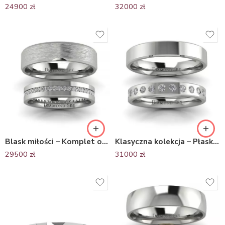
24900
zł
32000
zł
Blask miłości – Komplet obrączek ślubnych z platyny z diamentami, mat
Klasyczna kolekcja – Płaskie obrączki ślubne z platyny brylantami
29500
zł
31000
zł