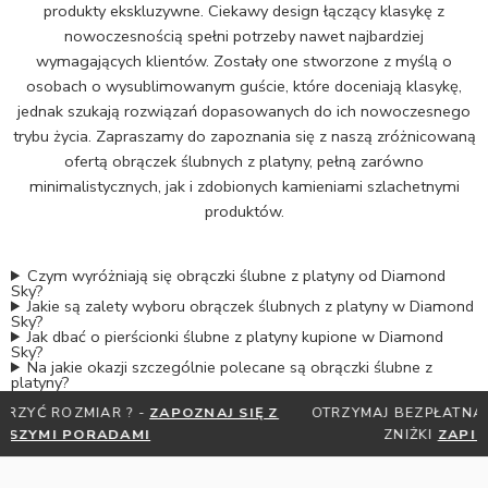
produkty ekskluzywne. Ciekawy design łączący klasykę z
nowoczesnością spełni potrzeby nawet najbardziej
wymagających klientów. Zostały one stworzone z myślą o
osobach o wysublimowanym guście, które doceniają klasykę,
jednak szukają rozwiązań dopasowanych do ich nowoczesnego
trybu życia. Zapraszamy do zapoznania się z naszą zróżnicowaną
ofertą obrączek ślubnych z platyny, pełną zarówno
minimalistycznych, jak i zdobionych kamieniami szlachetnymi
produktów.
Czym wyróżniają się obrączki ślubne z platyny od Diamond
Sky?
Jakie są zalety wyboru obrączek ślubnych z platyny w Diamond
Sky?
Jak dbać o pierścionki ślubne z platyny kupione w Diamond
Sky?
Na jakie okazji szczególnie polecane są obrączki ślubne z
platyny?
OTRZYMAJ BEZPŁATNĄ MIARKĘ JUBILERSKĄ ORAZ DO 30%
ZNIŻKI
ZAPISZ SIĘ DO NEWSLETTERA