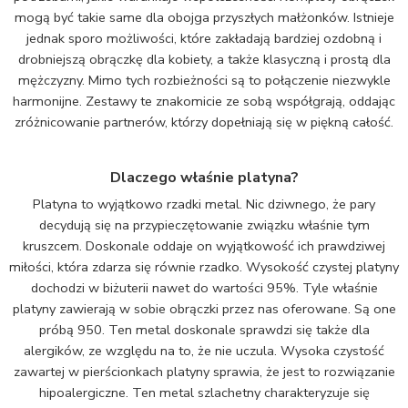
mogą być takie same dla obojga przyszłych małżonków. Istnieje
jednak sporo możliwości, które zakładają bardziej ozdobną i
drobniejszą obrączkę dla kobiety, a także klasyczną i prostą dla
mężczyzny. Mimo tych rozbieżności są to połączenie niezwykle
harmonijne. Zestawy te znakomicie ze sobą współgrają, oddając
zróżnicowanie partnerów, którzy dopełniają się w piękną całość.
Dlaczego właśnie platyna?
Platyna to wyjątkowo rzadki metal. Nic dziwnego, że pary
decydują się na przypieczętowanie związku właśnie tym
kruszcem. Doskonale oddaje on wyjątkowość ich prawdziwej
miłości, która zdarza się równie rzadko. Wysokość czystej platyny
dochodzi w biżuterii nawet do wartości 95%. Tyle właśnie
platyny zawierają w sobie obrączki przez nas oferowane. Są one
próbą 950. Ten metal doskonale sprawdzi się także dla
alergików, ze względu na to, że nie uczula. Wysoka czystość
zawartej w pierścionkach platyny sprawia, że jest to rozwiązanie
hipoalergiczne. Ten metal szlachetny charakteryzuje się