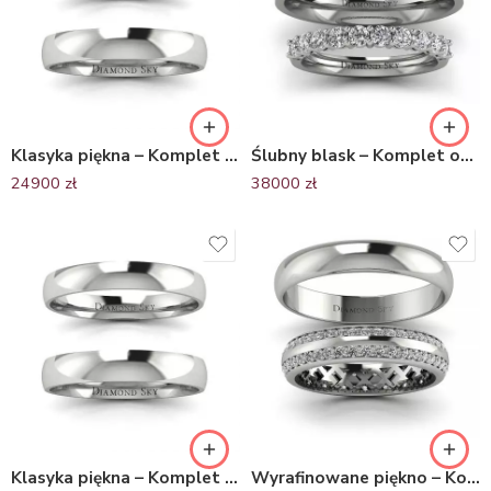
Klasyka piękna – Komplet półokrągłych obrączek Diamond Sky z platyny, 3mm, 4,5mm x 1,2mm
Ślubny blask – Komplet obrączek Diamond Sky, platyna, diamenty
24900
zł
38000
zł
Klasyka piękna – Komplet półokrągłych obrączek Diamond Sky z platyny, 3mm, 4mm x 1,4mm
Wyrafinowane piękno – Komplet obrączek ślubnych z platyny próby 950 z brylantami