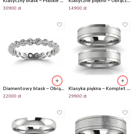
Klasyczny blask – Płaskie obrączki ślubne z platyny, 4.5mm oraz 6mm
Klasyczne piękno – Obrączka ślubna z platyny, próba 950, 4 mm
30900
zł
14900
zł
Diamentowy blask – Obrączka ślubna Diamond Sky z platyny, diamenty
Klasyka piękna – Komplet płaskich obrączek Diamond Sky z platyny-5mm x 1,3mm
22000
zł
29900
zł