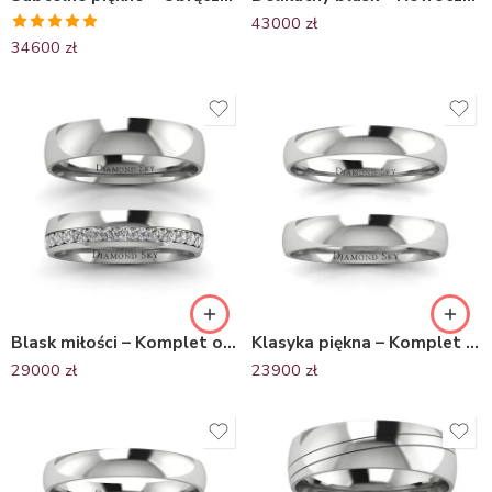
43000
zł
Oceniono
34600
zł
5.00
na 5
Blask miłości – Komplet obrączek ślubnych z platyny z diamentami
Klasyka piękna – Komplet półokrągłych obrączek Diamond Sky z platyny, 3mm, 4mm
29000
zł
23900
zł