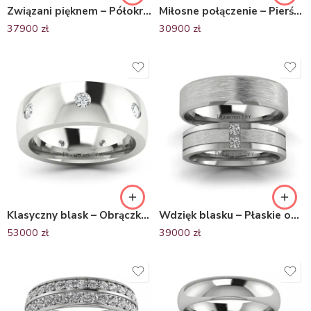
Związani pięknem – Półokrągłe obrączki ślubne z platyny brylantami
Miłosne połączenie – Pierścionek, obrączka z platyny z ornamentem z diamentami i szafirami
37900
zł
30900
zł
Klasyczny blask – Obrączka ślubna z platyny, próba 950, 7 mm
Wdzięk blasku – Płaskie obrączki ślubne z platyny z diamentami, matowane
53000
zł
39000
zł