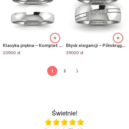
Klasyka piękna – Komplet półokrągłych obrączek Diamond Sky z platyny, 3,5mm
Błysk elegancji – Półokrągłe obrączki ślubne z platyny z diamentami
20900
zł
39000
zł
1
2
Świetnie!
Ocena średnia 5 na 5