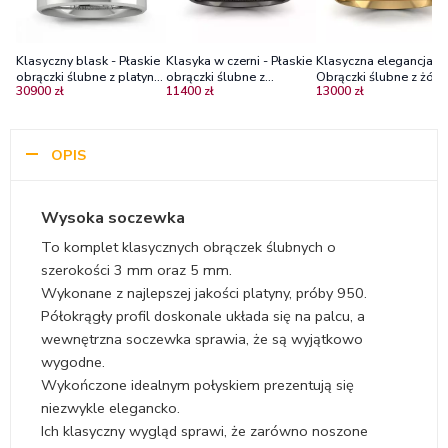
Klasyczny blask - Płaskie
Klasyka w czerni - Płaskie
Klasyczna elegancja -
obrączki ślubne z platyny,
obrączki ślubne z
Obrączki ślubne z żółt
30900 zł
11400 zł
13000 zł
4.5mm oraz 6mm
czarnego złota, 3.0mm,
złota, 6mm, mat
4.5mm
OPIS
Wysoka soczewka
To komplet klasycznych obrączek ślubnych o
szerokości 3 mm oraz 5 mm.
Wykonane z najlepszej jakości platyny, próby 950.
Półokrągły profil doskonale układa się na palcu, a
wewnętrzna soczewka sprawia, że są wyjątkowo
wygodne.
Wykończone idealnym połyskiem prezentują się
niezwykle elegancko.
Ich klasyczny wygląd sprawi, że zarówno noszone