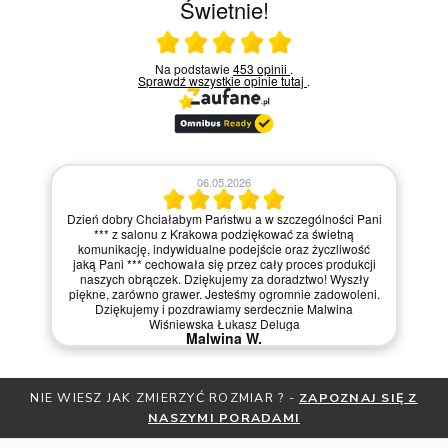
Świetnie!
Ocena średnia 5 na 5
Na podstawie
453 opinii
.
Sprawdź wszystkie opinie
tutaj
.
06.05.2026
Dzień dobry Chciałabym Państwu a w szczególności Pani
*** z salonu z Krakowa podziękować za świetną
komunikację, indywidualne podejście oraz życzliwość
jaką Pani *** cechowała się przez cały proces produkcji
naszych obrączek. Dziękujemy za doradztwo! Wyszły
piękne, zarówno grawer. Jesteśmy ogromnie zadowoleni.
Dziękujemy i pozdrawiamy serdecznie Malwina
Wiśniewska Łukasz Deluga
Malwina W.
NIE WIESZ JAK ZMIERZYĆ ROZMIAR ? -
ZAPOZNAJ SIĘ Z
NASZYMI PORADAMI