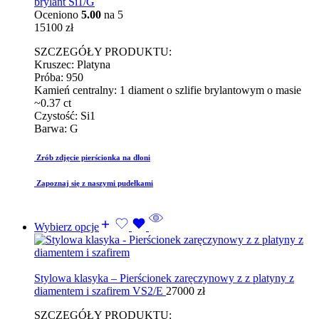
brylant Si1/G
Oceniono
5.00
na 5
15100
zł
SZCZEGÓŁY PRODUKTU:
Kruszec: Platyna
Próba: 950
Kamień centralny: 1 diament o szlifie brylantowym o masie
~0.37 ct
Czystość: Si1
Barwa: G
Zrób zdjęcie pierścionka na dłoni
Zapoznaj się z naszymi pudełkami
Wybierz opcje
Stylowa klasyka – Pierścionek zaręczynowy z z platyny z
diamentem i szafirem VS2/E
27000
zł
SZCZEGÓŁY PRODUKTU: