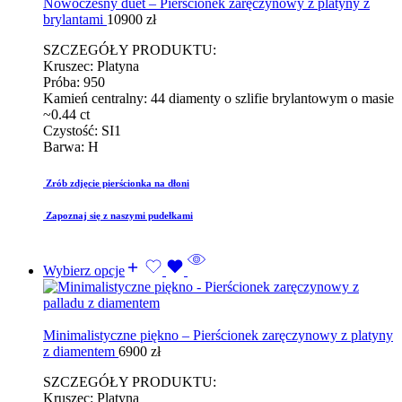
Nowoczesny duet – Pierścionek zaręczynowy z platyny z
brylantami
10900
zł
SZCZEGÓŁY PRODUKTU:
Kruszec: Platyna
Próba: 950
Kamień centralny: 44 diamenty o szlifie brylantowym o masie
~0.44 ct
Czystość: SI1
Barwa: H
Zrób zdjęcie pierścionka na dłoni
Zapoznaj się z naszymi pudełkami
Wybierz opcje
Minimalistyczne piękno – Pierścionek zaręczynowy z platyny
z diamentem
6900
zł
SZCZEGÓŁY PRODUKTU:
Kruszec: Platyna