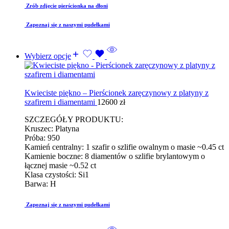
Zrób zdjęcie pierścionka na dłoni
Zapoznaj się z naszymi pudełkami
Wybierz opcje
Kwieciste piękno – Pierścionek zaręczynowy z platyny z
szafirem i diamentami
12600
zł
SZCZEGÓŁY PRODUKTU:
Kruszec: Platyna
Próba: 950
Kamień centralny: 1 szafir o szlifie owalnym o masie ~0.45 ct
Kamienie boczne: 8 diamentów o szlifie brylantowym o
łącznej masie ~0.52 ct
Klasa czystości: Si1
Barwa: H
Zapoznaj się z naszymi pudełkami