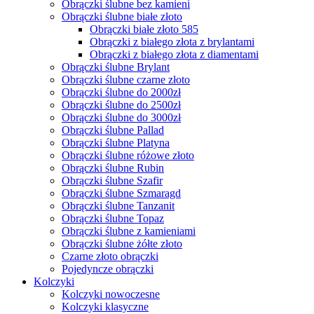
Obrączki ślubne bez kamieni
Obrączki ślubne białe złoto
Obrączki białe złoto 585
Obrączki z białego złota z brylantami
Obrączki z białego złota z diamentami
Obrączki ślubne Brylant
Obrączki ślubne czarne złoto
Obrączki ślubne do 2000zł
Obrączki ślubne do 2500zł
Obrączki ślubne do 3000zł
Obrączki ślubne Pallad
Obrączki ślubne Platyna
Obrączki ślubne różowe złoto
Obrączki ślubne Rubin
Obrączki ślubne Szafir
Obrączki ślubne Szmaragd
Obrączki ślubne Tanzanit
Obrączki ślubne Topaz
Obrączki ślubne z kamieniami
Obrączki ślubne żółte złoto
Czarne złoto obrączki
Pojedyncze obrączki
Kolczyki
Kolczyki nowoczesne
Kolczyki klasyczne