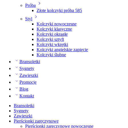
Próba
Złote kolczyki próba 585
Styl
Kolczyki nowoczesne
Kolczyki klasyczne
Kolczyki okrągłe
Kolczyki sztyft
Kolczyki wkrętki
Kolczyki angielskie zapięcie
Kolczyki ślubne
Bransoletki
Sygnety
Zawieszki
Promocje
Blog
Kontakt
Bransoletki
Sygnety
Zawieszki
Pierścionki zaręczynowe
Pierścionki zaręczynowe nowoczesne