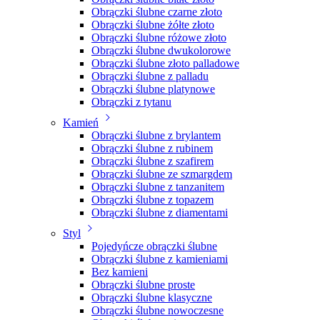
Obrączki ślubne czarne złoto
Obrączki ślubne żółte złoto
Obrączki ślubne różowe złoto
Obrączki ślubne dwukolorowe
Obrączki ślubne złoto palladowe
Obrączki ślubne z palladu
Obrączki ślubne platynowe
Obrączki z tytanu
Kamień
Obrączki ślubne z brylantem
Obrączki ślubne z rubinem
Obrączki ślubne z szafirem
Obrączki ślubne ze szmargdem
Obrączki ślubne z tanzanitem
Obrączki ślubne z topazem
Obrączki ślubne z diamentami
Styl
Pojedyńcze obrączki ślubne
Obrączki ślubne z kamieniami
Bez kamieni
Obrączki ślubne proste
Obrączki ślubne klasyczne
Obrączki ślubne nowoczesne