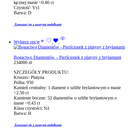
łącznej masie ~0.80 ct
Czystość: Vs1
Barwa: D
Zapoznaj się z naszymi pudełkami
Wybierz opcje
Bogactwo Diamentów – Pierścionek z platyny z brylantami
234000
zł
SZCZEGÓŁY PRODUKTU:
Kruszec: Platyna
Próba: 950
Kamień centralny: 1 diament o szlifie brylantowym o masie
~2.50 ct
Kamienie boczne: 52 diamentów o szlifie brylantowym o
masie ~0.43 ct
Klasa czystości: Si1
Barwa: H
Zapoznaj się z naszymi pudełkami