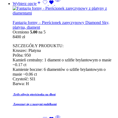
Wybierz opcje
Fantazja formy – Pierścionek zaręczynowy Diamond Sky,
platyna, diament
Oceniono
5.00
na 5
8400
zł
SZCZEGÓŁY PRODUKTU:
Kruszec: Platyna
Próba: 950
Kamień centralny: 1 diament o szlifie brylantowym o masie
~0.17 ct
Kamienie boczne: 6 diamentów o szlifie brylantowym o
masie ~0.06 ct
Czystość: SI1
Barwa: H
Zrób zdjęcie pierścionka na dłoni
Zapoznaj się z naszymi pudełkami