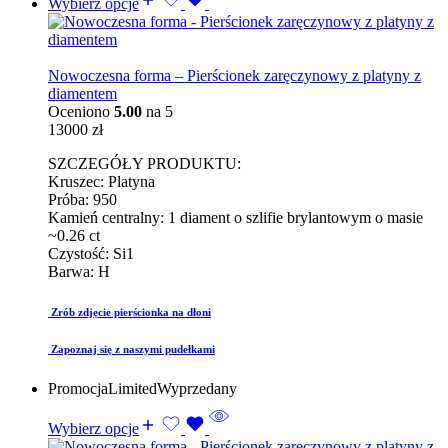
Wybierz opcje
Nowoczesna forma – Pierścionek zaręczynowy z platyny z
diamentem
Oceniono
5.00
na 5
13000
zł
SZCZEGÓŁY PRODUKTU:
Kruszec: Platyna
Próba: 950
Kamień centralny: 1 diament o szlifie brylantowym o masie
~0.26 ct
Czystość: Si1
Barwa: H
Zrób zdjęcie pierścionka na dłoni
Zapoznaj się z naszymi pudełkami
Promocja
Limited
Wyprzedany
Wybierz opcje