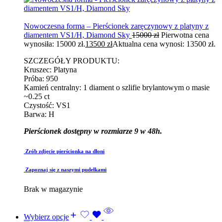
Nowoczesna forma – Pierścionek zaręczynowy z platyny z
diamentem VS1/H, Diamond Sky
15000
zł
Pierwotna cena
wynosiła: 15000 zł.
13500
zł
Aktualna cena wynosi: 13500 zł.
SZCZEGÓŁY PRODUKTU:
Kruszec: Platyna
Próba: 950
Kamień centralny: 1 diament o szlifie brylantowym o masie
~0.25 ct
Czystość: VS1
Barwa: H
Pierścionek dostępny w rozmiarze 9 w 48h.
Zrób zdjęcie pierścionka na dłoni
Zapoznaj się z naszymi pudełkami
Brak w magazynie
Wybierz opcje