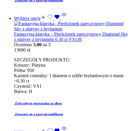
Zapoznaj się z naszymi pudełkami
Wybierz opcje
Fantazyjna klasyka – Pierścionek zaręczynowy Diamond Sky
z platyny z brylantem 0.30 ct VS1/H
Oceniono
5.00
na 5
13600
zł
SZCZEGÓŁY PRODUKTU:
Kruszec: Platyna
Próba: 950
Kamień centralny: 1 diament o szlifie brylantowym o masie
~0.30 ct
Czystość: VS1
Barwa: H
Zrób zdjęcie pierścionka na dłoni
Zapoznaj się z naszymi pudełkami