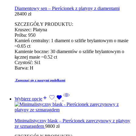
Diamentowy sen – Pierścionek z platyny z diamentami
28400
zł
SZCZEGÓŁY PRODUKTU:
Kruszec: Platyna
Próba: 950
Kamień centralny: 1 diament o szlifie brylantowym o masie
~0.65 ct
Kamienie boczne: 30 diamentów o szlifie brylantowym o
łącznej masie ~0.52 ct
Czystość: Si1
Barwa: H
Zapoznaj się z naszymi pudełkami
Wybierz opcje
Minimalistyczny blask – Pierścionek zaręczynowy z platyny
ze szmaragdem
9800
zł