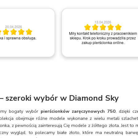
13.04.2026
20.04.2026
Miły kontakt telefoniczny z pracownikiem
a i sprawna obsługa.
sklepu. Krok po kroku prowadziła przez
zakup pierścionka online.
 – szeroki wybór w Diamond Sky
ujemy bogaty wybór
pierścionków zaręczynowych 750
, dzięki 
kolekcja obejmuje różne modele wykonane z wielu metali szlach
ionka, z pewnością zainteresują Cię modele z żółtego złota. Jest to 
syczny wygląd, to polecamy białe złoto, które ma neutralną barwę 