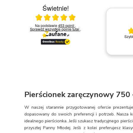
Świetnie!
Ocena średnia 5 na 5
30.04.2026
a w
Na podstawie
453 opinii
.
akowa
Sprawdź wszystkie opinie
tutaj
.
ję,
Fantastyczny salon - polecam
Szybk
wość
Dariusz U.
cały
k.
ękne,
ie
iamy
kasz
Pierścionek zaręczynowy 750
W naszej starannie przygotowanej ofercie prezent
dopasowany do swoich preferencji i potrzeb. Nasza 
idealnego pierścionka. Jeśli szukasz tradycyjnego pierśc
przyszłej Panny Młodej. Jeśli z kolei preferujesz kla