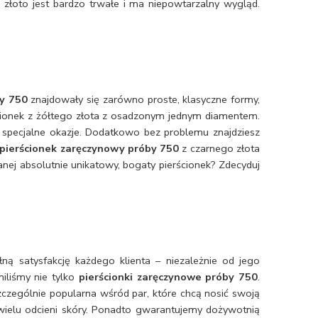
 złoto jest bardzo trwałe i ma niepowtarzalny wygląd.
y 750
znajdowały się zarówno proste, klasyczne formy,
cionek z żółtego złota z osadzonym jednym diamentem.
a specjalne okazje. Dodatkowo bez problemu znajdziesz
pierścionek zaręczynowy próby 750
z czarnego złota
ej absolutnie unikatowy, bogaty pierścionek? Zdecyduj
ną satysfakcję każdego klienta – niezależnie od jego
iliśmy nie tylko
pierścionki zaręczynowe próby 750
.
 szczególnie popularna wśród par, które chcą nosić swoją
o wielu odcieni skóry. Ponadto gwarantujemy dożywotnią