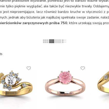
nowi prawdziwe wyzwanie, ponieważ jest to bardzo ważne wydarzen
 nie tylko pięknie wyglądać, ale także być niezwykle trwały. Oddajem
kno jest nieprzemijające, lecz również bardzo kruche w styczności 
h, jednak aby biżuteria jak najdłużej spełniała swoje zadanie, nale
pierścionków zaręczynowych próba 750
, które urzekają swoją pr
ts