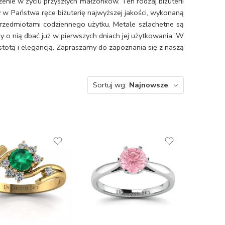
ie w życiu przyszłych małżonków. Ten rodzaj biżuterii
y w Państwa ręce biżuterię najwyższej jakości, wykonaną
z przedmiotami codziennego użytku. Metale szlachetne są
ży o nią dbać już w pierwszych dniach jej użytkowania. W
ostotą i elegancją. Zapraszamy do zapoznania się z naszą
Sortuj wg:
Najnowsze