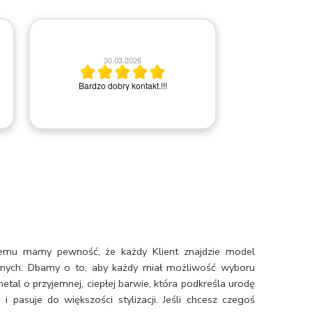
2
30.03.2026
Bardzo miła i
Bardzo dobry kontakt.!!!
Rem
czemu mamy pewność, że każdy Klient znajdzie model
etnych. Dbamy o to, aby każdy miał możliwość wyboru
metal o przyjemnej, ciepłej barwie, która podkreśla urodę
i pasuje do większości stylizacji. Jeśli chcesz czegoś