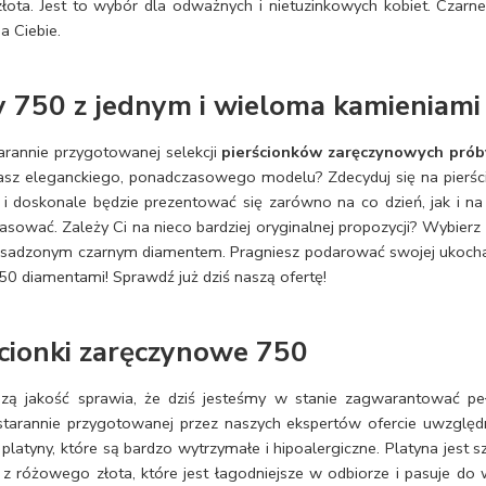
łota. Jest to wybór dla odważnych i nietuzinkowych kobiet. Czarne
a Ciebie.
y 750 z jednym i wieloma kamieniami
tarannie przygotowanej selekcji
pierścionków zaręczynowych prób
kasz eleganckiego, ponadczasowego modelu? Zdecyduj się na pierś
 i doskonale będzie prezentować się zarówno na co dzień, jak i n
pasować. Zależy Ci na nieco bardziej oryginalnej propozycji? Wybierz
 osadzonym czarnym diamentem. Pragniesz podarować swojej ukochan
50 diamentami! Sprawdź już dziś naszą ofertę!
ścionki zaręczynowe 750
zą jakość sprawia, że dziś jesteśmy w stanie zagwarantować peł
rannie przygotowanej przez naszych ekspertów ofercie uwzględn
 platyny, które są bardzo wytrzymałe i hipoalergiczne. Platyna jest
i z różowego złota, które jest łagodniejsze w odbiorze i pasuje d