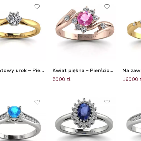
Diamentowy urok – Pierścionek zaręczynowy z dwukolorowego złota z diamentem próba 750
Kwiat piękna – Pierścionek zaręczynowy Diamond Sky z różowego złota z różowym szafirem oraz diamentami próba 750
ł
8900
zł
16900