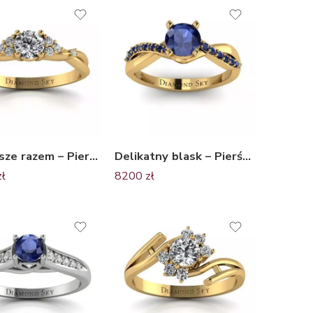
Na zawsze razem – Pierścionek zaręczynowy z żółtego złota z diamentami
Delikatny blask – Pierścionek zaręczynowy z żółtego złota z szafirami
zł
8200
zł