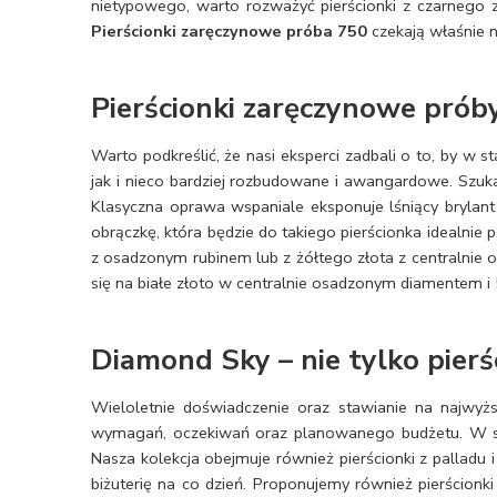
nietypowego, warto rozważyć pierścionki z czarnego z
Pierścionki zaręczynowe próba 750
czekają właśnie n
Pierścionki zaręczynowe prób
Warto podkreślić, że nasi eksperci zadbali o to, by w s
jak i nieco bardziej rozbudowane i awangardowe. Szu
Klasyczna oprawa wspaniale eksponuje lśniący brylant
obrączkę, która będzie do takiego pierścionka idealnie 
z osadzonym rubinem lub z żółtego złota z centralnie
się na białe złoto w centralnie osadzonym diamentem i 
Diamond Sky – nie tylko pier
Wieloletnie doświadczenie oraz stawianie na najwyżs
wymagań, oczekiwań oraz planowanego budżetu. W sta
Nasza kolekcja obejmuje również pierścionki z palladu i
biżuterię na co dzień. Proponujemy również pierścionk