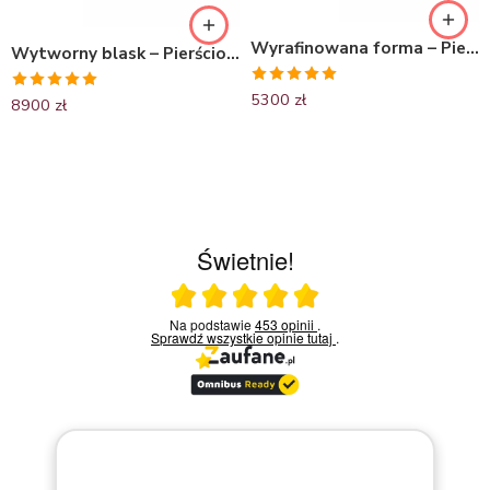
Wyrafinowana forma – Pierścionek zaręczynowy z czarnego złota z granatem
Wytworny blask – Pierścionek zaręczynowy z żółtego złota z granatem i diamentami
Oceniono
5300
zł
Oceniono
8900
zł
5.00
na 5
5.00
na 5
Świetnie!
Ocena średnia 5 na 5
Na podstawie
453 opinii
.
Sprawdź wszystkie opinie
tutaj
.