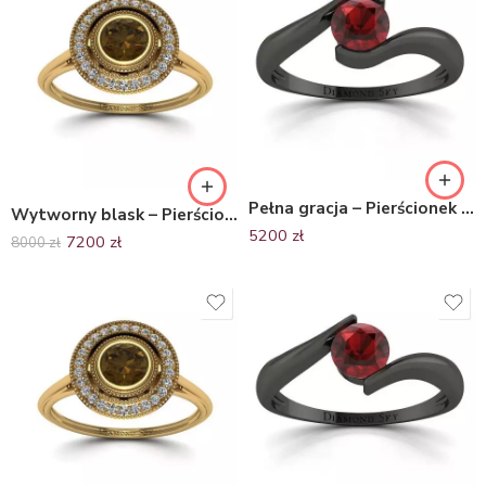
Pełna gracja – Pierścionek zaręczynowy Diamond Sky, czarne złoto, granat
Wytworny blask – Pierścionek zaręczynowy z żółtego złota z granatem i diamentami, Diamond Sky
5200
zł
7200
zł
8000
zł