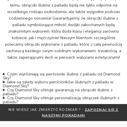
temu, obrączki ślubne z palladu będą nie tylko odporne na
wszelkiego rodzaju uszkodzenia, ale także wygodne podczas
codziennego noszenia! Gwarantujemy, że obrączki ślubne z
palladu symbolizujące miłość dwójki zakochanych będą
znakomitym wyborem, który doda klasy i elegancji zarówno
kobiecie, jak i mężczyźnie! Naszym klientom szczególnie
polecamy obrączki wykonane z palladu, które z całą pewnością
zachwycą każdego swym solidnym wykonaniem, trwałością, a
także zapierającymi dech w piersiach walorami estetycznymi!
Czym wyróżniają się pierścionki ślubne z palladu od Diamond
Sky?
Jakie są zalety wyboru pierścionków ślubnych z palladu w
Diamond Sky?
Czy Diamond Sky oferuje gwarancję na obrączki ślubne z
palladu?
Czy Diamond Sky oferuje personalizację obrączek ślubnych z
palladu?
OTRZYMAJ BEZPŁATNĄ MIARKĘ JUBILERSKĄ ORAZ DO 30%
ZNIŻKI
ZAPISZ SIĘ DO NEWSLETTERA