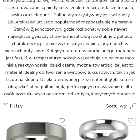
srebrzystoszarą barwę. Warto wiedzieć, że obrączki ślubne pallad
często uważane są nie tylko za znak miłości, ale także luksusu,
szyku oraz elegancji. Pallad wykorzystywany jest w branży
jubilerskiej od lat. Jego popularność rozpoczęła się na terenie
Stanów Zjednoczonych, gdzie rozkochał w sobie nawet
największe gwiazdy show-biznesu! Obrączki ślubne z palladu
charakteryzują się niezwykle silnym, zapierającym dech w
piersiach połyskiem. Kolejnym atutem wspomnianego materiału
jest fakt, iż w temperaturze pokojowej cechuje się on znacząco
niską reaktywnością, dzięki czemu można stwierdzić, że jest to
materiał idealny do tworzenia wyrobów luksusowych, takich jak
biżuteria ślubna. Dzięki oferowanej przez materiał głębi koloru,
obrączki ślubne pallad, będą perfekcyjnym rozwiązaniem, dla
osób poszukujących odskoczni od złotych, klasycznych obrączek.
Filtry
Sortuj wg: