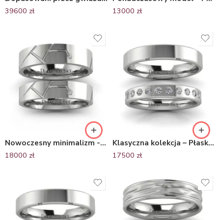
39600
zł
13000
zł
Nowoczesny minimalizm -Obrączki ślubne z palladu z brylantami
Klasyczna kolekcja – Płaskie obrączki ślubne z palladu z diamentami
18000
zł
17500
zł