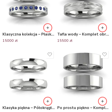
Klasyczna kolekcja – Płaskie obrączki ślubne z palladu z szafirami
Tafla wody – Komplet obrączek z palladu, Diamond Sky, 4mm, 5mm
15000
zł
15500
zł
Klasyka piękna – Półokrągłe obrączki, pallad, 3mm
Po prostu piękno – Komplet płaskich obrączek z palladu, 5mm, 6mm