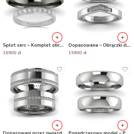
Splot serc – Komplet obrączek ślubnych z palladu oraz czarnego złota z diamentami
Dopasowana – Obrączki ślubne z palladu z brylantami
16900
zł
15900
zł
Dopasowani przez gwiazdy – Obrączki ślubne Diamond Sky, pallad, diamenty
Ponadczasowy model – Półokrągłe obrączki ślubne z palladu, 3,5mm, 5mm