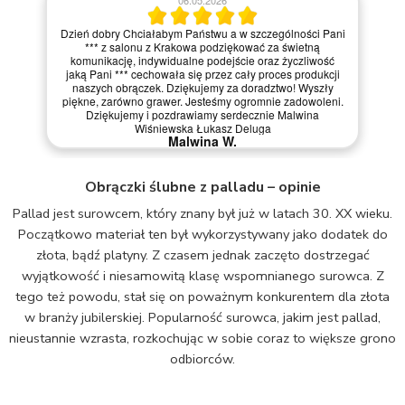
06.05.2026
Dzień dobry Chciałabym Państwu a w szczególności Pani
*** z salonu z Krakowa podziękować za świetną
komunikację, indywidualne podejście oraz życzliwość
jaką Pani *** cechowała się przez cały proces produkcji
naszych obrączek. Dziękujemy za doradztwo! Wyszły
piękne, zarówno grawer. Jesteśmy ogromnie zadowoleni.
Dziękujemy i pozdrawiamy serdecznie Malwina
Wiśniewska Łukasz Deluga
Malwina W.
Obrączki ślubne z palladu – opinie
Pallad jest surowcem, który znany był już w latach 30. XX wieku.
Początkowo materiał ten był wykorzystywany jako dodatek do
złota, bądź platyny. Z czasem jednak zaczęto dostrzegać
wyjątkowość i niesamowitą klasę wspomnianego surowca. Z
tego też powodu, stał się on poważnym konkurentem dla złota
w branży jubilerskiej. Popularność surowca, jakim jest pallad,
nieustannie wzrasta, rozkochując w sobie coraz to większe grono
odbiorców.