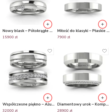
Nowy blask – Półokrągłe obrączki ślubne z palladu z diamentami
Miłość do klasyki – Płaskie obrączki ślubne z palladu, 3mm
15900
zł
7900
zł
Współczesne piękno – Ażurowe obrączki ślubne z palladu z diamentami
Diamentowy urok – Komplet obrączek Diamond Sky z palladu, brylanty
32000
zł
28900
zł