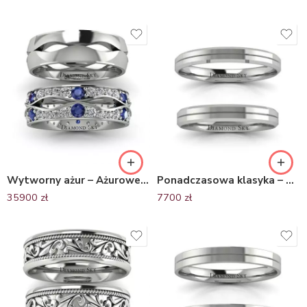
Wytworny ażur – Ażurowe obrączki ślubne z palladu z diamentami i szafirami
Ponadczasowa klasyka – Komplet płaskich obrączek Diamond Sky z palladu, 3mm
35900
zł
7700
zł