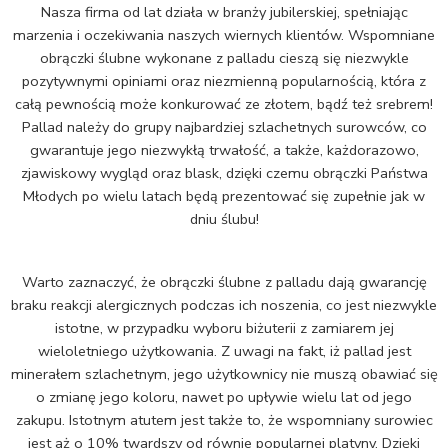
Nasza firma od lat działa w branży jubilerskiej, spełniając
marzenia i oczekiwania naszych wiernych klientów. Wspomniane
obrączki ślubne wykonane z palladu cieszą się niezwykle
pozytywnymi opiniami oraz niezmienną popularnością, która z
całą pewnością może konkurować ze złotem, bądź też srebrem!
Pallad należy do grupy najbardziej szlachetnych surowców, co
gwarantuje jego niezwykłą trwałość, a także, każdorazowo,
zjawiskowy wygląd oraz blask, dzięki czemu obrączki Państwa
Młodych po wielu latach będą prezentować się zupełnie jak w
dniu ślubu!
Warto zaznaczyć, że obrączki ślubne z palladu dają gwarancję
braku reakcji alergicznych podczas ich noszenia, co jest niezwykle
istotne, w przypadku wyboru biżuterii z zamiarem jej
wieloletniego użytkowania. Z uwagi na fakt, iż pallad jest
minerałem szlachetnym, jego użytkownicy nie muszą obawiać się
o zmianę jego koloru, nawet po upływie wielu lat od jego
zakupu. Istotnym atutem jest także to, że wspomniany surowiec
jest aż o 10% twardszy od równie popularnej platyny. Dzięki