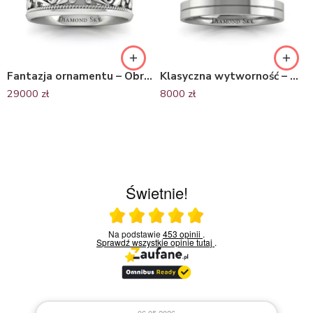
Fantazja ornamentu – Obrączki ślubne z palladu, ornament, 6,5mm
Klasyczna wytworność – Obrączki ślubne z palladu, Diamond Sky, 3mm
29000
zł
8000
zł
Świetnie!
Ocena średnia 5 na 5
Na podstawie
453 opinii
.
Sprawdź wszystkie opinie
tutaj
.