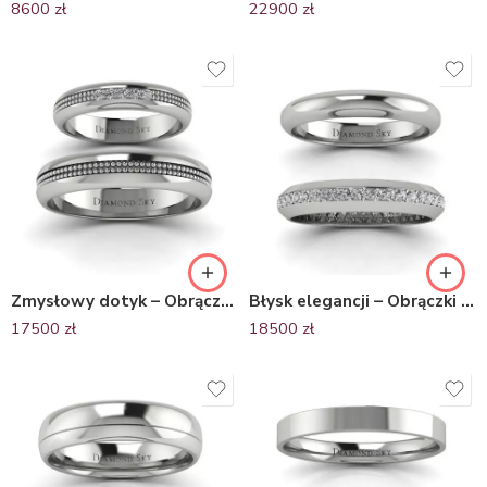
8600
zł
22900
zł
Zmysłowy dotyk – Obrączki ślubne z palladu z diamentami
Błysk elegancji – Obrączki ślubne Diamond Sky, pallad, brylanty
17500
zł
18500
zł