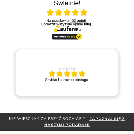
Świetnie!
Ocena średnia 5 na 5
Na podstawie
453 opinii
.
Sprawdź wszystkie opinie
tutaj
.
20.04.2026
M
Szybka i sprawna obsługa.
NIE WIESZ JAK ZMIERZYĆ ROZMIAR ? -
ZAPOZNAJ SIĘ Z
NASZYMI PORADAMI