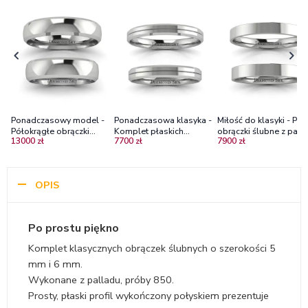
Ponadczasowy model -
Ponadczasowa klasyka -
Miłość do klasyki - Pła
Półokrągłe obrączki
Komplet płaskich
obrączki ślubne z pall
13000 zł
7700 zł
7900 zł
ślubne z palladu, 3,5mm,
obrączek Diamond Sky z
3mm
5mm
palladu, 3mm
OPIS
Po prostu piękno
Komplet klasycznych obrączek ślubnych o szerokości 5
mm i 6 mm.
Wykonane z palladu, próby 850.
Prosty, płaski profil wykończony połyskiem prezentuje