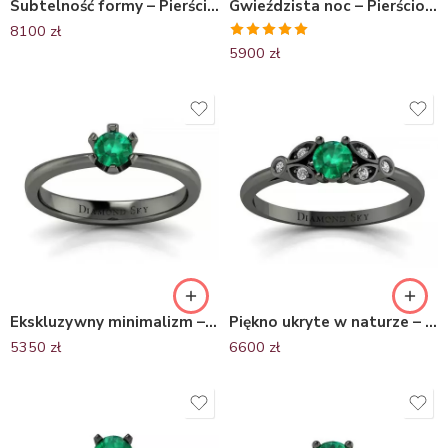
Subtelność formy – Pierścionek Diamond Sky, czarne złoto, szmaragd, ametysty
Gwieździsta noc – Pierścionek z czarnego złota z szmaragdem i czarnymi diamentami
8100
zł
Oceniono
5900
zł
5.00
na 5
Ekskluzywny minimalizm – Pierścionek zaręczynowy z czarnego złota ze szmaragdem
Piękno ukryte w naturze – Pierścionek zaręczynowy z czarnego złota ze szmaragdem i brylantami
5350
zł
6600
zł