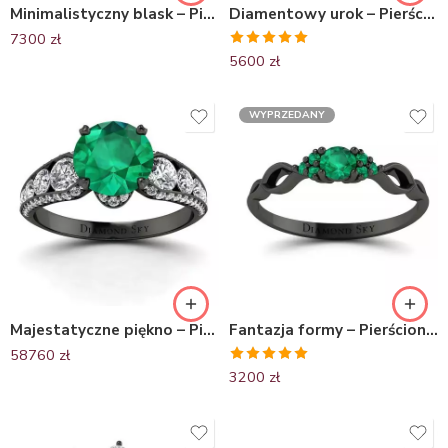
Minimalistyczny blask – Pierścionek zaręczynowy z czarnego złota ze szmaragdem
Diamentowy urok – Pierścionek zaręczynowy z czarnego złota ze szmaragdem
7300
zł
Oceniono
5600
zł
5.00
na 5
WYPRZEDANY
Majestatyczne piękno – Pierścionek z czarnego złota ze szmaragdem i brylantami
Fantazja formy – Pierścionek zaręczynowy Diamond Sky, czarne złoto, szmaragdy
58760
zł
Oceniono
3200
zł
5.00
na 5