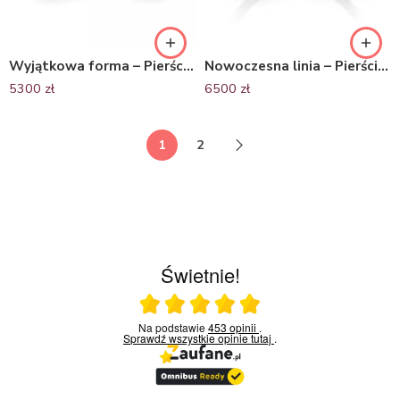
Wyjątkowa forma – Pierścionek zaręczynowy z czarnego złota ze szmaragdem
Nowoczesna linia – Pierścionek zaręczynowy z czarnego złota, szmaragd
5300
zł
6500
zł
1
2
Świetnie!
Ocena średnia 5 na 5
Na podstawie
453 opinii
.
Sprawdź wszystkie opinie
tutaj
.