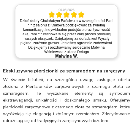
06.05.2026
Dzień dobry Chciałabym Państwu a w szczególności Pani
*** z salonu z Krakowa podziękować za świetną
komunikację, indywidualne podejście oraz życzliwość
jaką Pani *** cechowała się przez cały proces produkcji
naszych obrączek. Dziękujemy za doradztwo! Wyszły
piękne, zarówno grawer. Jesteśmy ogromnie zadowoleni.
Dziękujemy i pozdrawiamy serdecznie Malwina
Wiśniewska Łukasz Deluga
Malwina W.
Ekskluzywne pierścionki ze szmaragdem na zaręczyny
W świecie biżuterii, na szczególną uwagę zasługuje oferta
złożona z Pierścionków zaręczynowych z czarnego złota ze
szmaragdem. Te wyszukane elementy są symbolem
ekstrawagancji, unikalności i doskonałego smaku. Oferujemy
pierścionki zaręczynowe z czarnego złota ze szmaragdem, które
wyróżniają się elegancją i złożonym rzemiosłem. Zdecydowanie
odróżniają się od tradycyjnych zaręczynowych biżuterii.