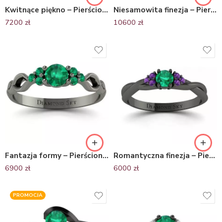
Kwitnące piękno – Pierścionek zaręczynowy, czarne złoto, szmaragdy, diamenty
Niesamowita finezja – Pierścionek zaręczynowy z czarnego złota ze szmaragdem
7200
zł
10600
zł
Fantazja formy – Pierścionek zaręczynowy z czarnego złota, szmaragdy 0.23 ct
Romantyczna finezja – Pierścionek zaręczynowy z czarnego złota ze szmaragdem i ametystami
6900
zł
6000
zł
PROMOCJA