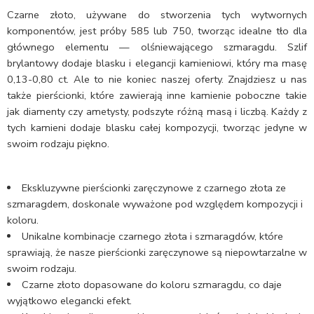
Czarne złoto, używane do stworzenia tych wytwornych
komponentów, jest próby 585 lub 750, tworząc idealne tło dla
głównego elementu — olśniewającego szmaragdu. Szlif
brylantowy dodaje blasku i elegancji kamieniowi, który ma masę
0,13-0,80 ct. Ale to nie koniec naszej oferty. Znajdziesz u nas
także pierścionki, które zawierają inne kamienie poboczne takie
jak diamenty czy ametysty, podszyte różną masą i liczbą. Każdy z
tych kamieni dodaje blasku całej kompozycji, tworząc jedyne w
swoim rodzaju piękno.
Ekskluzywne pierścionki zaręczynowe z czarnego złota ze
szmaragdem, doskonale wyważone pod względem kompozycji i
koloru.
Unikalne kombinacje czarnego złota i szmaragdów, które
sprawiają, że nasze pierścionki zaręczynowe są niepowtarzalne w
swoim rodzaju.
Czarne złoto dopasowane do koloru szmaragdu, co daje
wyjątkowo elegancki efekt.