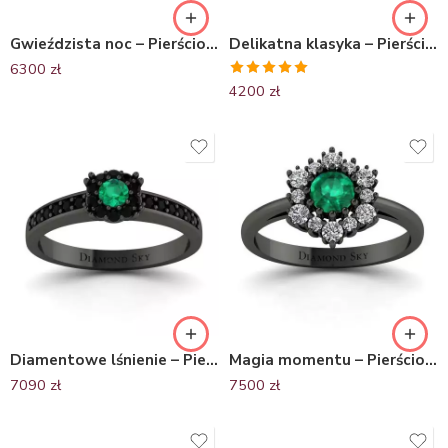
Gwieździsta noc – Pierścionek z czarnego złota ze szmaragdem i brylantami
Delikatna klasyka – Pierścionek zaręczynowy Diamond Sky, czarne złoto, szmaragd
6300
zł
Oceniono
4200
zł
5.00
na 5
Diamentowe lśnienie – Pierścionek zaręczynowy, czarne złoto, czarne diamenty, szmaragd
Magia momentu – Pierścionek zaręczynowy z czarnego złota ze szmaragdem i diamentami
7090
zł
7500
zł