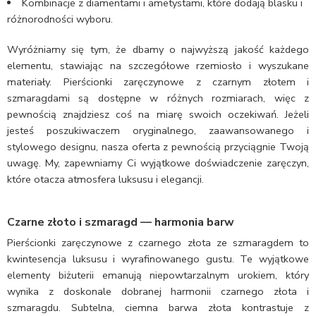
Kombinacje z diamentami i ametystami, które dodają blasku i
różnorodności wyboru.
Wyróżniamy się tym, że dbamy o najwyższą jakość każdego
elementu, stawiając na szczegółowe rzemiosło i wyszukane
materiały. Pierścionki zaręczynowe z czarnym złotem i
szmaragdami są dostępne w różnych rozmiarach, więc z
pewnością znajdziesz coś na miarę swoich oczekiwań. Jeżeli
jesteś poszukiwaczem oryginalnego, zaawansowanego i
stylowego designu, nasza oferta z pewnością przyciągnie Twoją
uwagę. My, zapewniamy Ci wyjątkowe doświadczenie zaręczyn,
które otacza atmosfera luksusu i elegancji.
Czarne złoto i szmaragd — harmonia barw
Pierścionki zaręczynowe z czarnego złota ze szmaragdem to
kwintesencja luksusu i wyrafinowanego gustu. Te wyjątkowe
elementy biżuterii emanują niepowtarzalnym urokiem, który
wynika z doskonale dobranej harmonii czarnego złota i
szmaragdu. Subtelna, ciemna barwa złota kontrastuje z