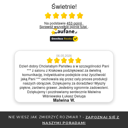
Świetnie!
Ocena średnia 5 na 5
Na podstawie
453 opinii
.
Sprawdź wszystkie opinie
tutaj
.
06.05.2026
Dzień dobry Chciałabym Państwu a w szczególności Pani
*** z salonu z Krakowa podziękować za świetną
komunikację, indywidualne podejście oraz życzliwość
jaką Pani *** cechowała się przez cały proces produkcji
naszych obrączek. Dziękujemy za doradztwo! Wyszły
piękne, zarówno grawer. Jesteśmy ogromnie zadowoleni.
Dziękujemy i pozdrawiamy serdecznie Malwina
Wiśniewska Łukasz Deluga
Malwina W.
NIE WIESZ JAK ZMIERZYĆ ROZMIAR ? -
ZAPOZNAJ SIĘ Z
NASZYMI PORADAMI