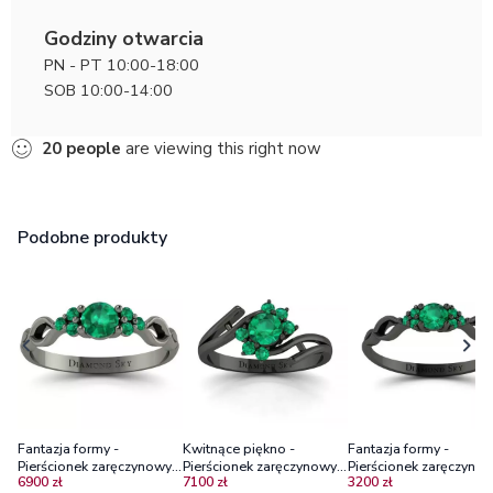
Godziny otwarcia
PN - PT 10:00-18:00
SOB 10:00-14:00
20
people
are viewing this right now
Podobne produkty
Fantazja formy -
Kwitnące piękno -
Fantazja formy -
Pierścionek zaręczynowy z
Pierścionek zaręczynowy,
Pierścionek zaręczyno
6900 zł
7100 zł
3200 zł
czarnego złota,
czarne złoto, szmaragdy
Diamond Sky, czarne