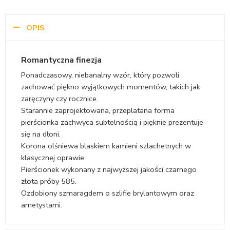
szmaragdy 0.23 ct
złoto, szmaragdy
OPIS
Romantyczna finezja
Ponadczasowy, niebanalny wzór, który pozwoli
zachować piękno wyjątkowych momentów, takich jak
zaręczyny czy rocznice.
Starannie zaprojektowana, przeplatana forma
pierścionka zachwyca subtelnością i pięknie prezentuje
się na dłoni.
Korona olśniewa blaskiem kamieni szlachetnych w
klasycznej oprawie.
Pierścionek wykonany z najwyższej jakości czarnego
złota próby 585.
Ozdobiony szmaragdem o szlifie brylantowym oraz
ametystami.