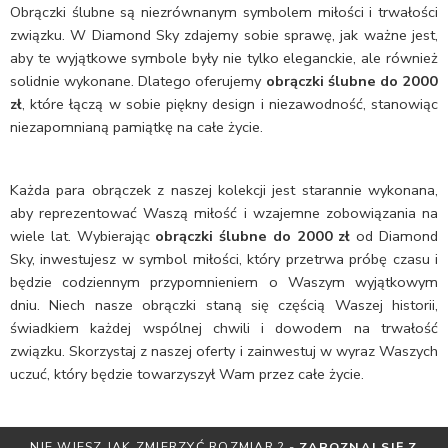
Obrączki ślubne są niezrównanym symbolem miłości i trwałości
związku. W Diamond Sky zdajemy sobie sprawę, jak ważne jest,
aby te wyjątkowe symbole były nie tylko eleganckie, ale również
solidnie wykonane. Dlatego oferujemy
obrączki ślubne do 2000
zł
, które łączą w sobie piękny design i niezawodność, stanowiąc
niezapomnianą pamiątkę na całe życie.
Każda para obrączek z naszej kolekcji jest starannie wykonana,
aby reprezentować Waszą miłość i wzajemne zobowiązania na
wiele lat. Wybierając
obrączki ślubne do 2000 zł
od Diamond
Sky, inwestujesz w symbol miłości, który przetrwa próbę czasu i
będzie codziennym przypomnieniem o Waszym wyjątkowym
dniu. Niech nasze obrączki staną się częścią Waszej historii,
świadkiem każdej wspólnej chwili i dowodem na trwałość
związku. Skorzystaj z naszej oferty i zainwestuj w wyraz Waszych
uczuć, który będzie towarzyszył Wam przez całe życie.
POZNAJ SIĘ Z
OTRZYMAJ BEZPŁATNĄ MIARKĘ JUBILERSKĄ 