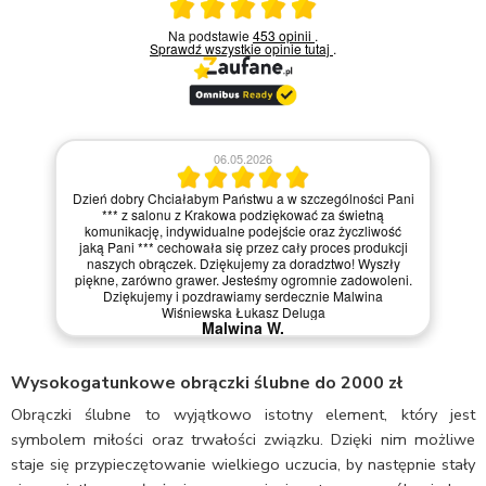
Ocena średnia 5 na 5
Na podstawie
453 opinii
.
Sprawdź wszystkie opinie
tutaj
.
06.05.2026
Dzień dobry Chciałabym Państwu a w szczególności Pani
*** z salonu z Krakowa podziękować za świetną
komunikację, indywidualne podejście oraz życzliwość
jaką Pani *** cechowała się przez cały proces produkcji
naszych obrączek. Dziękujemy za doradztwo! Wyszły
piękne, zarówno grawer. Jesteśmy ogromnie zadowoleni.
Dziękujemy i pozdrawiamy serdecznie Malwina
Wiśniewska Łukasz Deluga
Malwina W.
Wysokogatunkowe obrączki ślubne do 2000 zł
Obrączki ślubne to wyjątkowo istotny element, który jest
symbolem miłości oraz trwałości związku. Dzięki nim możliwe
staje się przypieczętowanie wielkiego uczucia, by następnie stały