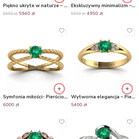
Piękno ukryte w naturze – Pierścionek zaręczynowy z różowego złota ze szmaragdem i brylantami
Ekskluzywny minimalizm – Pierścionek zaręczynowy z żółtego złota ze szmaragdem
5940
zł
4950
zł
6600
zł
5500
zł
Symfonia miłości- Pierścionek zaręczynowy z żółtego złota próby 585 ze szmaragdem
Wytworna elegancja – Pierścionek zaręczynowy Diamond Sky, żółte złoto, szmaragd, diamenty
6000
zł
5400
zł