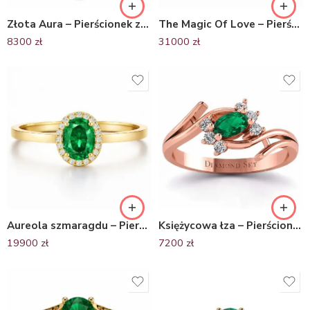
Złota Aura – Pierścionek zaręczynowy, białe złoto, szmaragd, diamenty
The Magic Of Love – Pierścionek zaręczynowy z białego złota ze szmaragdem 2.86 ct i brylantami
8300
zł
31000
zł
Aureola szmaragdu – Pierścionek zaręczynowy z żółtego złota ze szmaragdem i diamentami
Księżycowa łza – Pierścionek zaręczynowy, szmaragd, różowe złoto, diamenty Si1/H
19900
zł
7200
zł