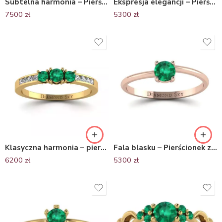
Subtelna harmonia – Pierścionek zaręczynowy z żółtego złota ze szmaragdem i diamentami
Ekspresja elegancji – Pierścionek zaręczynowy z białego złota ze szmaragdem oraz brylantami
7500
zł
5300
zł
Klasyczna harmonia – pierścionek zaręczynowy, żółte złoto ze szmaragdami i diamentami
Fala blasku – Pierścionek zaręczynowy z różowego złota ze szmaragdem
6200
zł
5300
zł