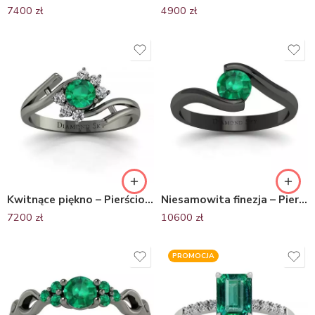
7400
zł
4900
zł
Kwitnące piękno – Pierścionek zaręczynowy, czarne złoto, szmaragdy, diamenty
Niesamowita finezja – Pierścionek zaręczynowy z czarnego złota ze szmaragdem
7200
zł
10600
zł
PROMOCJA