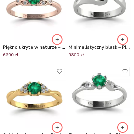
Piękno ukryte w naturze – Pierścionek zaręczynowy z różowego złota ze szmaragdem i brylantami
Minimalistyczny blask – Pierścionek zaręczynowy z platyny ze szmaragdem
6600
zł
9800
zł