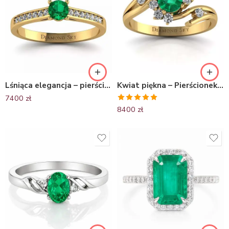
Lśniąca elegancja – pierścionek zaręczynowy, żółte złoto ze szmaragdem i diamentami
Kwiat piękna – Pierścionek zaręczynowy Diamond Sky, żółte złoto, szmaragd, diamenty
7400
zł
Oceniono
8400
zł
5.00
na 5