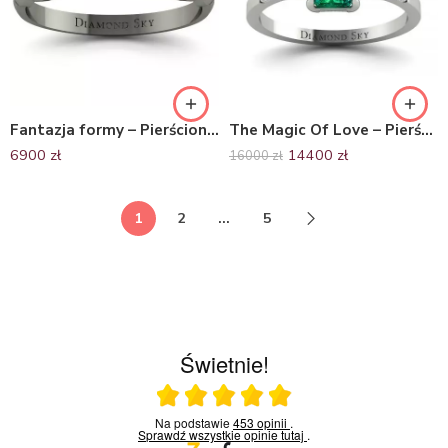
Fantazja formy – Pierścionek zaręczynowy z czarnego złota, szmaragdy 0.23 ct
The Magic Of Love – Pierścionek zaręczynowy z białego złota ze szmaragdem 0,84 ct i brylantami
6900
zł
14400
zł
16000
zł
1
2
…
5
Świetnie!
Ocena średnia 5 na 5
Na podstawie
453 opinii
.
Sprawdź wszystkie opinie
tutaj
.