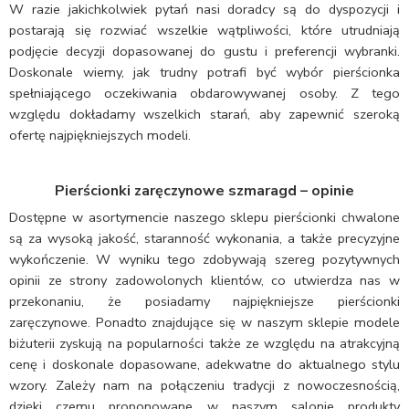
W razie jakichkolwiek pytań nasi doradcy są do dyspozycji i
postarają się rozwiać wszelkie wątpliwości, które utrudniają
podjęcie decyzji dopasowanej do gustu i preferencji wybranki.
Doskonale wiemy, jak trudny potrafi być wybór pierścionka
spełniającego oczekiwania obdarowywanej osoby. Z tego
względu dokładamy wszelkich starań, aby zapewnić szeroką
ofertę najpiękniejszych modeli.
Pierścionki zaręczynowe szmaragd – opinie
Dostępne w asortymencie naszego sklepu pierścionki chwalone
są za wysoką jakość, staranność wykonania, a także precyzyjne
wykończenie. W wyniku tego zdobywają szereg pozytywnych
opinii ze strony zadowolonych klientów, co utwierdza nas w
przekonaniu, że posiadamy najpiękniejsze pierścionki
zaręczynowe. Ponadto znajdujące się w naszym sklepie modele
biżuterii zyskują na popularności także ze względu na atrakcyjną
cenę i doskonale dopasowane, adekwatne do aktualnego stylu
wzory. Zależy nam na połączeniu tradycji z nowoczesnością,
dzięki czemu proponowane w naszym salonie produkty