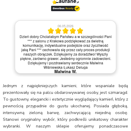
06.05.2026
Dzień dobry Chciałabym Państwu a w szczególności Pani
*** z salonu z Krakowa podziękować za świetną
komunikację, indywidualne podejście oraz życzliwość
jaką Pani *** cechowała się przez cały proces produkcji
naszych obrączek. Dziękujemy za doradztwo! Wyszły
piękne, zarówno grawer. Jesteśmy ogromnie zadowoleni.
Dziękujemy i pozdrawiamy serdecznie Malwina
Wiśniewska Łukasz Deluga
Malwina W.
Jednym z najpiękniejszych kamieni, które wspaniale będą
prezentowały się na palcu obdarowywanej osoby, jest szmaragd.
To gustowny, elegancki i estetycznie wyglądający kamień, który z
pewnością przypadnie do gustu ukochanej. Posiada głęboką,
intensywną zieloną barwę, zachwycającą niejedną osobę.
Stanowi oryginalny wybór, który podkreśli unikatowy charakter
wybranki. W naszym sklepie oferujemy ponadczasowe