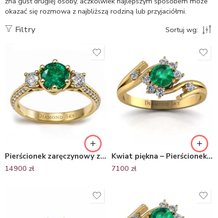
zna gust drugiej osoby, aczkolwiek najlepszym sposobem może
okazać się rozmowa z najbliższą rodziną lub przyjaciółmi.
Filtry
Sortuj wg:
Pierścionek zaręczynowy ze szmaragdem i diamentami – Forma Miłości
Kwiat piękna – Pierścionek zaręczynowy Diamond Sky, żółte złoto, szmaragd, diamenty
14900
zł
7100
zł