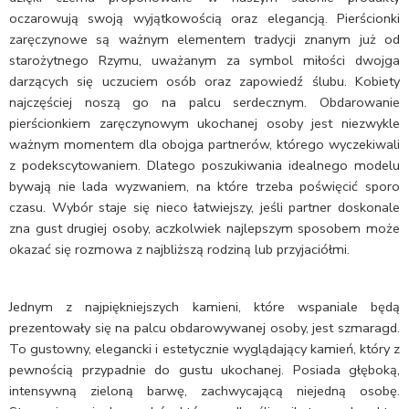
oczarowują swoją wyjątkowością oraz elegancją. Pierścionki
zaręczynowe są ważnym elementem tradycji znanym już od
starożytnego Rzymu, uważanym za symbol miłości dwojga
darzących się uczuciem osób oraz zapowiedź ślubu. Kobiety
najczęściej noszą go na palcu serdecznym. Obdarowanie
pierścionkiem zaręczynowym ukochanej osoby jest niezwykle
ważnym momentem dla obojga partnerów, którego wyczekiwali
z podekscytowaniem. Dlatego poszukiwania idealnego modelu
bywają nie lada wyzwaniem, na które trzeba poświęcić sporo
czasu. Wybór staje się nieco łatwiejszy, jeśli partner doskonale
zna gust drugiej osoby, aczkolwiek najlepszym sposobem może
okazać się rozmowa z najbliższą rodziną lub przyjaciółmi.
Jednym z najpiękniejszych kamieni, które wspaniale będą
prezentowały się na palcu obdarowywanej osoby, jest szmaragd.
To gustowny, elegancki i estetycznie wyglądający kamień, który z
pewnością przypadnie do gustu ukochanej. Posiada głęboką,
intensywną zieloną barwę, zachwycającą niejedną osobę.