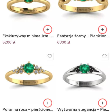
Ekskluzywny minimalizm – Pierścionek zaręczynowy z żółtego złota ze szmaragdem
Fantazja formy – Pierścionek zaręczynowy z żółtego złota, szmaragdy 0.23 ct
5200
zł
6800
zł
Poranna rosa – pierścionek zaręczynowy, żółte złoto ze szmaragdem i diamentami
Wytworna elegancja – Pierścionek zaręczynowy, białe złoto, czarne brylanty, szmaragd