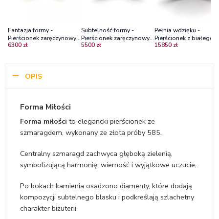
Fantazja formy -
Subtelność formy -
Pełnia wdzięku -
Pierścionek zaręczynowy z
Pierścionek zaręczynowy
Pierścionek z białego
6300 zł
5500 zł
15850 zł
żółtego złota, szmaragd,
Diamond Sky, białe złoto,
złota, próba 585,
diamenty
szmaragd, diamenty
szmaragd, diamenty
OPIS
Forma Miłości
Forma miłości
to elegancki pierścionek ze
szmaragdem, wykonany ze złota próby 585.
Centralny szmaragd zachwyca głęboką zielenią,
symbolizującą harmonię, wierność i wyjątkowe uczucie.
Po bokach kamienia osadzono diamenty, które dodają
kompozycji subtelnego blasku i podkreślają szlachetny
charakter biżuterii.