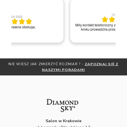
13.04.2026
Miły kontakt telefoniczny z pracownikiem sklepu. Krok po
kroku prowadziła przez zakup pierścionka online.
NIE WIESZ JAK ZMIERZYĆ ROZMIAR ? -
ZAPOZNAJ SIĘ Z
OT
NASZYMI PORADAMI
Salon w Krakowie