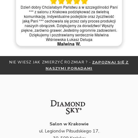
Dzień dobry Chciałabym Państwu a w szczególności Pani
*** z salonu z Krakowa podziękować za świetną
komunikację, indywidualne podejście oraz życzliwość
jaką Pani *** cechowała się przez cały proces produkcji
naszych obrączek. Dziękujemy za doradztwo! Wyszły
piękne, zarówno grawer. Jesteśmy ogromnie zadowoleni.
Dziękujemy i pozdrawiamy serdecznie Malwina
Wiśniewska Łukasz Deluga
Malwina W.
R ? -
ZAPOZNAJ SIĘ Z
OTRZYMAJ BEZPŁATNĄ MIARKĘ JUBIL
DAMI
ZNIŻKI
ZAPISZ SIĘ DO NE
Salon w Krakowie
ul. Legionów Piłsudskiego 17,
30-509 Kraków