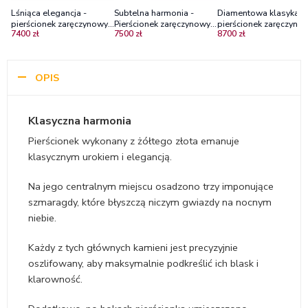
Lśniąca elegancja -
Subtelna harmonia -
Diamentowa klasyka -
pierścionek zaręczynowy,
Pierścionek zaręczynowy z
pierścionek zaręczynow
7400 zł
7500 zł
8700 zł
żółte złoto ze
żółtego złota ze
żółte złoto z diamenta
szmaragdem i
szmaragdem i
syntetycznymi
diamentami
diamentami
OPIS
Klasyczna harmonia
Pierścionek wykonany z żółtego złota emanuje
klasycznym urokiem i elegancją.
Na jego centralnym miejscu osadzono trzy imponujące
szmaragdy, które błyszczą niczym gwiazdy na nocnym
niebie.
Każdy z tych głównych kamieni jest precyzyjnie
oszlifowany, aby maksymalnie podkreślić ich blask i
klarowność.