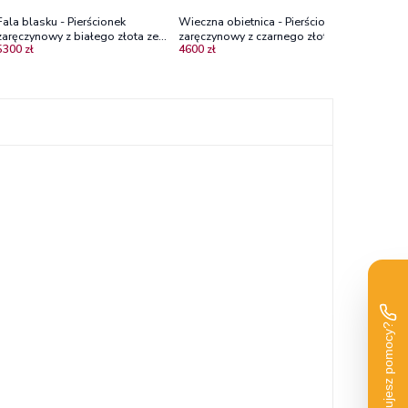
Fala blasku - Pierścionek
Wieczna obietnica - Pierścionek
zaręczynowy z białego złota ze
zaręczynowy z czarnego złota z
5300 zł
4600 zł
szmaragdem
szafirem