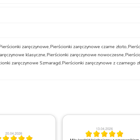
Pierścionki zaręczynowe
,
Pierścionki zaręczynowe czarne złoto
,
Pierś
 zaręczynowe klasyczne
,
Pierścionki zaręczynowe nowoczesne
,
Pierśc
cionki zaręczynowe Szmaragd
,
Pierścionki zaręczynowe z czarnego 
13.04.2026
20.04.2026
Miły kontakt telefoniczny z pracownikiem