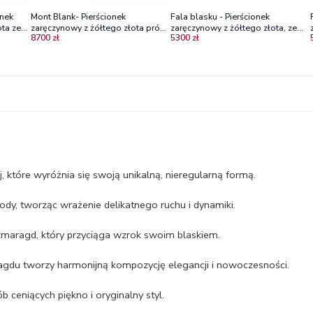
onek
Mont Blank- Pierścionek
Fala blasku - Pierścionek
ta ze
zaręczynowy z żółtego złota próby
zaręczynowy z żółtego złota, ze
8700 zł
5300 zł
585 ze szmaragdem
szmaragdem
ej, które wyróżnia się swoją unikalną, nieregularną formą.
rody, tworząc wrażenie delikatnego ruchu i dynamiki.
zmaragd, który przyciąga wzrok swoim blaskiem.
ragdu tworzy harmonijną kompozycję elegancji i nowoczesności.
b ceniących piękno i oryginalny styl.