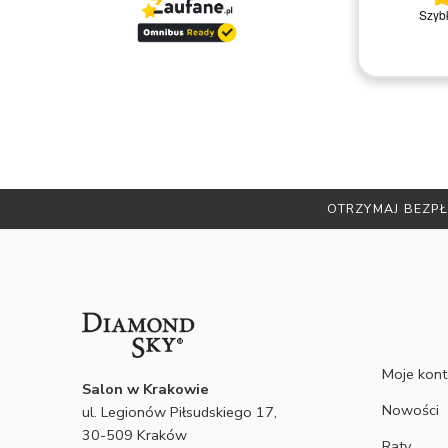
ję,
Fantastyczny salon - polecam
Szybk
wość
Dariusz U.
cały
k.
ękne,
ie
iamy
kasz
OTRZYMAJ BEZPŁ
Moje kon
Salon w Krakowie
Nowości
ul. Legionów Piłsudskiego 17,
30-509 Kraków
Raty