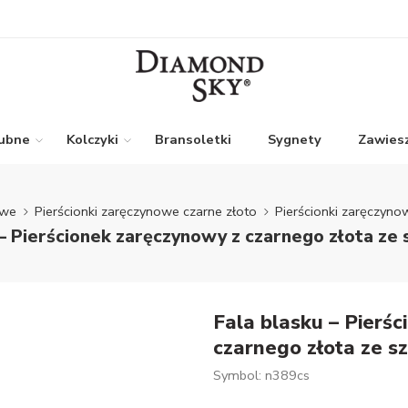
lubne
Kolczyki
Bransoletki
Sygnety
Zawiesz
owe
Pierścionki zaręczynowe czarne złoto
Pierścionki zaręczyn
 – Pierścionek zaręczynowy z czarnego złota z
Fala blasku – Pierś
czarnego złota ze 
Symbol: n389cs