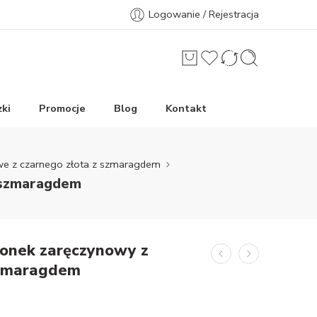
Logowanie / Rejestracja
ki
Promocje
Blog
Kontakt
owe z czarnego złota z szmaragdem
e szmaragdem
cionek zaręczynowy z
szmaragdem