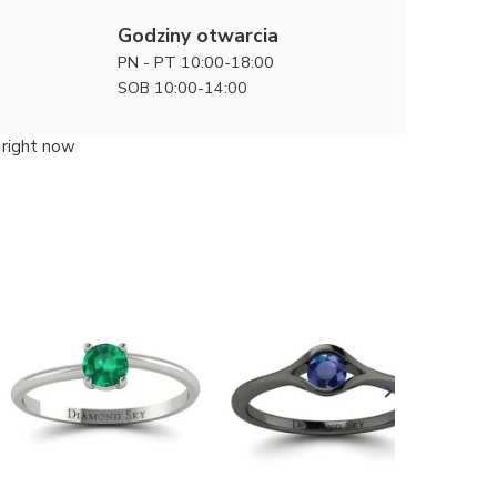
Godziny otwarcia
PN - PT 10:00-18:00
SOB 10:00-14:00
 right now
Fala blas
zaręczyn
4600 zł
szafirem