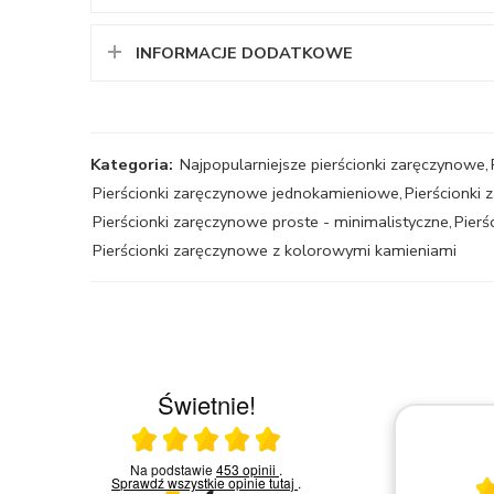
INFORMACJE DODATKOWE
Kategoria:
Najpopularniejsze pierścionki zaręczynowe
,
Pierścionki zaręczynowe jednokamieniowe
,
Pierścionki
Pierścionki zaręczynowe proste - minimalistyczne
,
Pierś
Pierścionki zaręczynowe z kolorowymi kamieniami
Świetnie!
Ocena średnia 5 na 5
30.04.2026
a w
Na podstawie
453 opinii
.
akowa
Sprawdź wszystkie opinie
tutaj
.