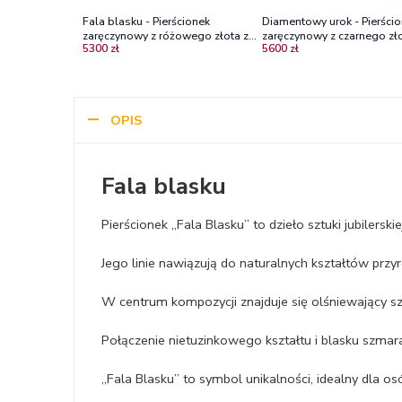
Fala blasku - Pierścionek
Diamentowy urok - Pierści
zaręczynowy z różowego złota ze
zaręczynowy z czarnego zło
5300 zł
5600 zł
szmaragdem
szmaragdem
OPIS
Fala blasku
Pierścionek „Fala Blasku” to dzieło sztuki jubilerski
Jego linie nawiązują do naturalnych kształtów przy
W centrum kompozycji znajduje się olśniewający s
Połączenie nietuzinkowego kształtu i blasku szma
„Fala Blasku” to symbol unikalności, idealny dla osó