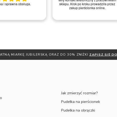
a i sprawna obsługa.
sklepu. Krok po kroku prowadziła przez
zakup pierścionka online.
ATNĄ MIARKĘ JUBILERSKĄ ORAZ DO 30% ZNIŻKI
ZAPISZ SIĘ 
Jak zmierzyć rozmiar?
to
Pudełka na pierścionek
Pudełka na obrączki