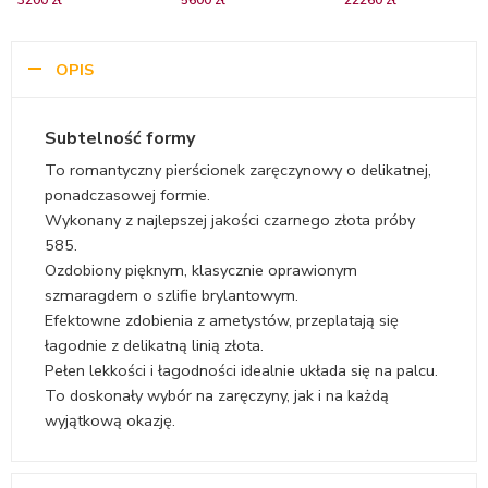
Diamond Sky, czarne
czarnego złota z
złota z czarnym
złoto, szmaragdy
ametystami
diamentem i
szmaragdami
OPIS
Subtelność formy
To romantyczny pierścionek zaręczynowy o delikatnej,
ponadczasowej formie.
Wykonany z najlepszej jakości czarnego złota próby
585.
Ozdobiony pięknym, klasycznie oprawionym
szmaragdem o szlifie brylantowym.
Efektowne zdobienia z ametystów, przeplatają się
łagodnie z delikatną linią złota.
Pełen lekkości i łagodności idealnie układa się na palcu.
To doskonały wybór na zaręczyny, jak i na każdą
wyjątkową okazję.