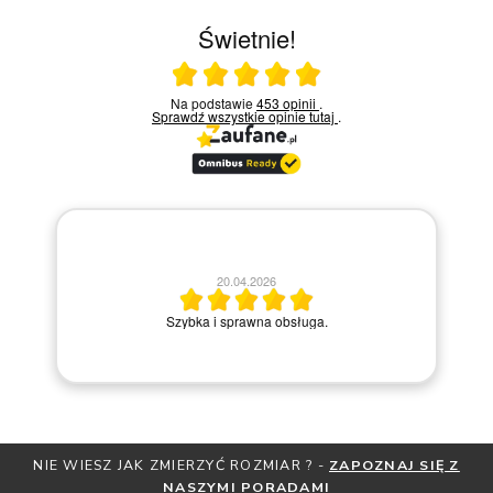
Świetnie!
Ocena średnia 5 na 5
Na podstawie
453 opinii
.
Sprawdź wszystkie opinie
tutaj
.
20.04.2026
M
Szybka i sprawna obsługa.
NIE WIESZ JAK ZMIERZYĆ ROZMIAR ? -
ZAPOZNAJ SIĘ Z
NASZYMI PORADAMI