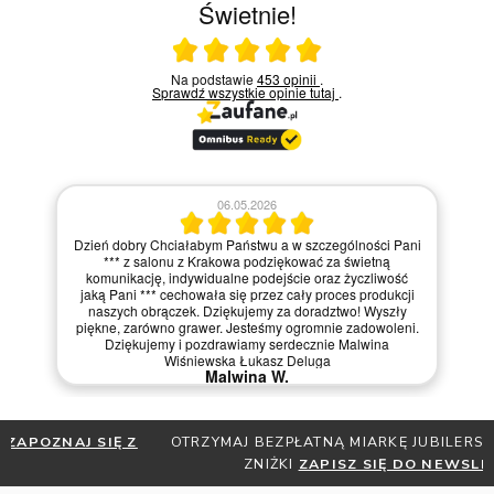
Świetnie!
Ocena średnia 5 na 5
Na podstawie
453 opinii
.
Sprawdź wszystkie opinie
tutaj
.
06.05.2026
Dzień dobry Chciałabym Państwu a w szczególności Pani
*** z salonu z Krakowa podziękować za świetną
komunikację, indywidualne podejście oraz życzliwość
jaką Pani *** cechowała się przez cały proces produkcji
naszych obrączek. Dziękujemy za doradztwo! Wyszły
piękne, zarówno grawer. Jesteśmy ogromnie zadowoleni.
Dziękujemy i pozdrawiamy serdecznie Malwina
Wiśniewska Łukasz Deluga
Malwina W.
OTRZYMAJ BEZPŁATNĄ MIARKĘ JUBILERSKĄ ORAZ DO 30%
ZNIŻKI
ZAPISZ SIĘ DO NEWSLETTERA