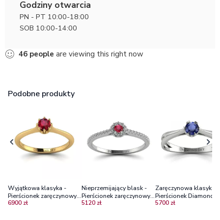
Godziny otwarcia
PN - PT 10:00-18:00
SOB 10:00-14:00
46
people
are viewing this right now
Podobne produkty
Wyjątkowa klasyka -
Nieprzemijający blask -
Zaręczynowa klasyka -
Pierścionek zaręczynowy
Pierścionek zaręczynowy
Pierścionek Diamond Sk
6900 zł
5120 zł
5700 zł
Diamond Sky z rubinem,
Diamond Sky, białe złoto,
białe złoto, szafir
żółte złoto, próba 585
rubin, diamenty
cejloński