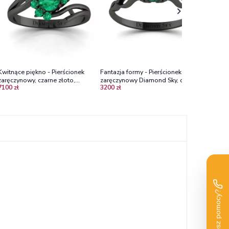
Kwitnące piękno - Pierścionek
Fantazja formy - Pierścionek
zaręczynowy, czarne złoto,
zaręczynowy Diamond Sky, czarne
7100 zł
3200 zł
szmaragdy
złoto, szmaragdy