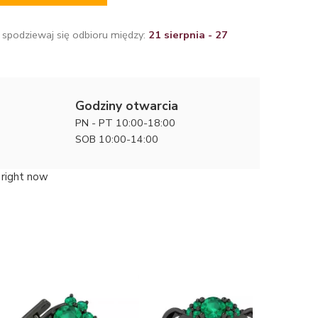
 spodziewaj się odbioru między:
21 sierpnia - 27
Godziny otwarcia
PN - PT 10:00-18:00
SOB 10:00-14:00
 right now
Dostojna
zaręczyn
8200 zł
szafirem