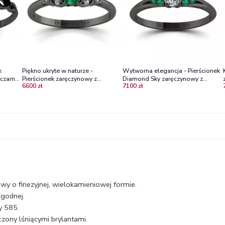
k
Piękno ukryte w naturze -
Wytworna elegancja - Pierścionek
czarne
Pierścionek zaręczynowy z
Diamond Sky zaręczynowy z
6600 zł
7100 zł
czarnego złota ze szmaragdem i
czarnego złota z diamentem i
brylantami
szmaragdami
wy o finezyjnej, wielokamieniowej formie.
agodnej.
y 585.
zony lśniącymi brylantami.