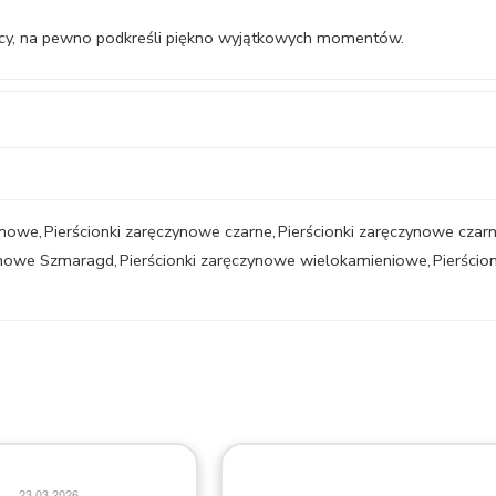
iecy, na pewno podkreśli piękno wyjątkowych momentów.
zynowe
,
Pierścionki zaręczynowe czarne
,
Pierścionki zaręczynowe czarn
zynowe Szmaragd
,
Pierścionki zaręczynowe wielokamieniowe
,
Pierścio
18.03.2026