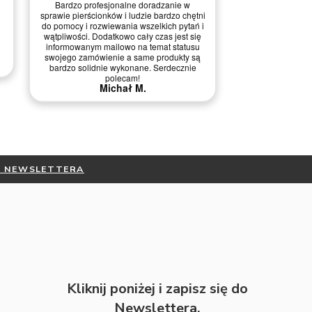
2
03.03.2026
i
i
Wszystko ok, ba
Nie ma uwag. Konkretny towar
kontakci
DO NEWSLETTERA
Kliknij poniżej i zapisz się do
Newslettera.