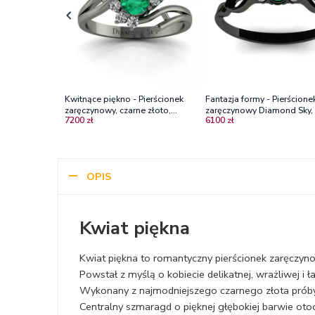
Kwitnące piękno - Pierścionek
Fantazja formy - Pierścione
zaręczynowy, czarne złoto,
zaręczynowy Diamond Sky, 
7200 zł
6100 zł
szmaragdy, diamenty
złoto, szmaragd, diamenty
OPIS
Kwiat piękna
Kwiat piękna to romantyczny pierścionek zaręczyno
Powstał z myślą o kobiecie delikatnej, wrażliwej i ł
Wykonany z najmodniejszego czarnego złota prób
Centralny szmaragd o pięknej głębokiej barwie otoc