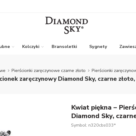
lubne
Kolczyki
Bransoletki
Sygnety
Zawiesz
owe
Pierścionki zaręczynowe czarne złoto
Pierścionki zaręczyn
ścionek zaręczynowy Diamond Sky, czarne złoto
Kwiat piękna – Pier
Diamond Sky, czarne
Symbol: n320cbs033*