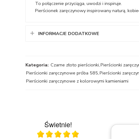
To połączenie przyciąga, uwodzi i inspiruje.
Pierścionek zaręczynowy inspirowany naturą, kob
INFORMACJE DODATKOWE
Kategoria:
Czarne złoto pierścionki
,
Pierścionki zaręc
Pierścionki zaręczynowe próba 585
,
Pierścionki zaręc
Pierścionki zaręczynowe z kolorowymi kamieniami
Świetnie!
Ocena średnia 5 na 5
23.03.2026