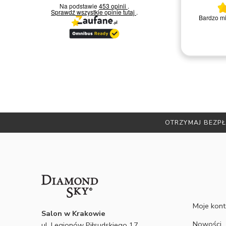
Na podstawie
453 opinii
.
Sprawdź wszystkie opinie
tutaj
.
Bardzo miła i kompetentna obsługa.
Zakup
Polecam
Remigiusz D.
OTRZYMAJ BEZPŁ
Moje kon
Salon w Krakowie
Nowości
ul. Legionów Piłsudskiego 17,