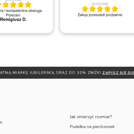
Bardzo profesjonalne doradzanie w
20.03.2026
sprawie pierścionków i ludzie bardzo chętn
do pomocy i rozwiewania wszelkich pytań 
 przeszedł poztywnie
wątpliwości. Dodatkowo cały czas jest się
informowanym mailowo na temat statusu
swojego zamówienie a same produkty są
bardzo solidnie wykonane. Serdecznie
polecam!
Michał M.
ATNĄ MIARKĘ JUBILERSKĄ ORAZ DO 30% ZNIŻKI
ZAPISZ SIĘ 
Jak zmierzyć rozmiar?
to
Pudełka na pierścionek