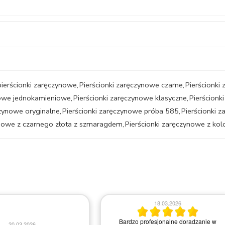
pierścionki zaręczynowe
,
Pierścionki zaręczynowe czarne
,
Pierścionki
nowe jednokamieniowe
,
Pierścionki zaręczynowe klasyczne
,
Pierścion
czynowe oryginalne
,
Pierścionki zaręczynowe próba 585
,
Pierścionki 
ynowe z czarnego złota z szmaragdem
,
Pierścionki zaręczynowe z ko
18.03.2026
Bardzo profesjonalne doradzanie w
03.03.2