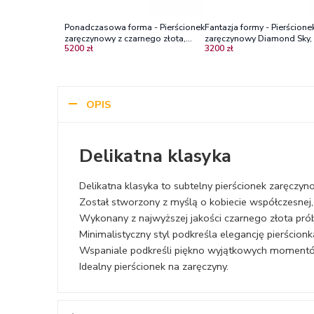
Ponadczasowa forma - Pierścionek
Fantazja formy - Pierścione
zaręczynowy z czarnego złota,
zaręczynowy Diamond Sky, 
5200 zł
3200 zł
Diamond Sky, szmaragd
złoto, szmaragdy
OPIS
Delikatna klasyka
Delikatna klasyka to subtelny pierścionek zaręczyno
Został stworzony z myślą o kobiecie współczesnej, p
Wykonany z najwyższej jakości czarnego złota pr
Minimalistyczny styl podkreśla elegancję pierścion
Wspaniale podkreśli piękno wyjątkowych moment
Idealny pierścionek na zaręczyny.