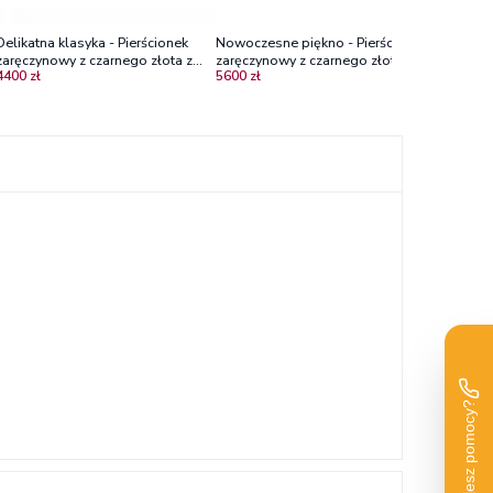
Delikatna klasyka - Pierścionek
Nowoczesne piękno - Pierścionek
zaręczynowy z czarnego złota z
zaręczynowy z czarnego złota z
4400 zł
5600 zł
czarnym brylantem
diamentem