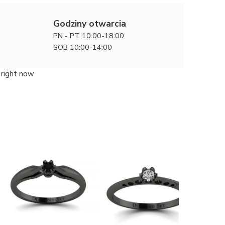
Godziny otwarcia
PN - PT 10:00-18:00
SOB 10:00-14:00
 right now
Delikatna
zaręczyn
4400 zł
diament