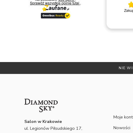
Sprawdź wszystkie opinie
tutaj
.
ompetentna obsługa.
Zakup przeszedł poztywnie
lecam
giusz D.
NIE WI
Moje kon
Salon w Krakowie
Nowości
ul. Legionów Piłsudskiego 17,