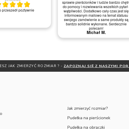
sprawie pierścionków i ludzie bardzo chętni
do pomocy i rozwiewania wszelkich pytań i
Nie ma uwag. Kon
wątpliwości. Dodatkowo cały czas jest się
informowanym mailowo na temat statusu
swojego zamówienie a same produkty są
bardzo solidnie wykonane. Serdecznie
polecam!
Michał M.
ESZ JAK ZMIERZYĆ ROZMIAR ? -
ZAPOZNAJ SIĘ Z NASZYMI PO
Jak zmierzyć rozmiar?
to
Pudełka na pierścionek
Pudełka na obrączki