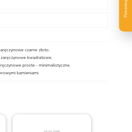
 zaręczynowe czarne złoto
,
ki zaręczynowe kwadratowe
,
zaręczynowe proste - minimalistyczne
,
lorowymi kamieniami
20.06.2026
026