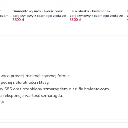
k
Diamentowy urok - Pierścionek
Fala blasku - Pierścionek
czarne
zaręczynowy z czarnego złota ze
zaręczynowy z czarnego złota ze
5600 zł
5300 zł
szmaragdem
szmaragdem
wy o prostej, minimalistycznej formie.
ełnej naturalności i klasy.
óby 585 oraz ozdobiony szmaragdem o szlifie brylantowym.
ka i eksponuje wartość szmaragdu.
ów.