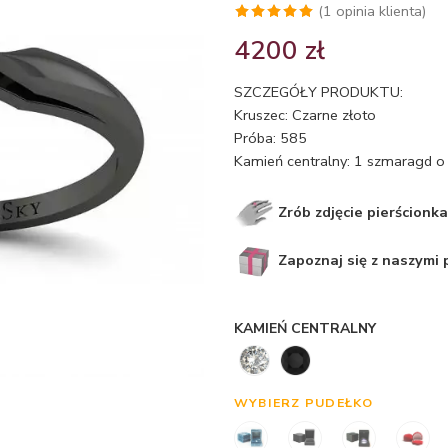
(
1
opinia klienta)
Oceniony
1
4200
zł
5.00
na 5
na
SZCZEGÓŁY PRODUKTU:
podstawie
Kruszec: Czarne złoto
oceny
Próba: 585
klienta
Kamień centralny: 1 szmaragd o 
Zrób zdjęcie pierścionka
Zapoznaj się z naszymi
KAMIEŃ CENTRALNY
WYBIERZ PUDEŁKO