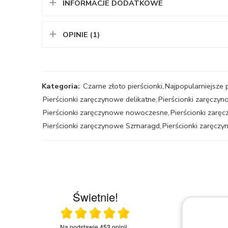
INFORMACJE DODATKOWE
OPINIE (1)
Kategoria:
Czarne złoto pierścionki
,
Najpopularniejsze 
Pierścionki zaręczynowe delikatne
,
Pierścionki zaręczy
Pierścionki zaręczynowe nowoczesne
,
Pierścionki zarę
Pierścionki zaręczynowe Szmaragd
,
Pierścionki zaręcz
Świetnie!
Ocena średnia 5 na 5
03.2026
Na podstawie
453 opinii
.
20.03.2026