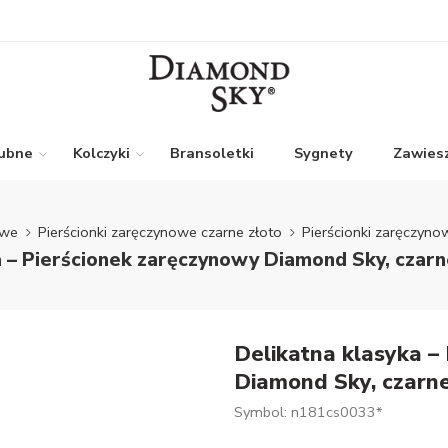
lubne
Kolczyki
Bransoletki
Sygnety
Zawiesz
owe
Pierścionki zaręczynowe czarne złoto
Pierścionki zaręczyn
a – Pierścionek zaręczynowy Diamond Sky, czarn
Delikatna klasyka –
Diamond Sky, czarne
Symbol: n181cs0033*