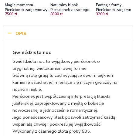
Magia momentu -
Naturalny blask -
Fantazja formy -
Pierścionek zaręczynowy z
Pierścionek z czarnego
Pierścionek zaręczyno
7500 zł
8300 zł
3200 zł
czarnego złota ze
złota ze szmaragdem i
Diamond Sky, czarne
szmaragdem i
diamentami
złoto, szmaragdy
diamentami
OPIS
Gwieździsta noc
Gwieździsta noc to wyjątkowy pierścionek o
oryginalnej, wielokamieniowej formie.
Główną rolę grają tu zachwycające swoim pięknem
kamienie szlachetne, mieniące się niczym gwiazdy na
nocnym niebie.
Pierścionek jest współczesną interpretacją klasyki
jubilerskiej, zaprojektowany z myślą o kobiecie
nowoczesnej a jednocześnie romantycznej.
Jego ponadczasowy blask pozwoli zatrzymać każdą
wspaniałą chwilę i podkreśli jej wyjątkowość.
Wykonany z czarnego złota próby 585.