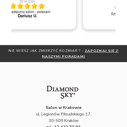
20.04.2026
M
Szybka i sprawna obsługa.
NIE WIESZ JAK ZMIERZYĆ ROZMIAR ? -
ZAPOZNAJ SIĘ Z
NASZYMI PORADAMI
Salon w Krakowie
ul. Legionów Piłsudskiego 17,
30-509 Kraków
tel.:
12 422 77 93