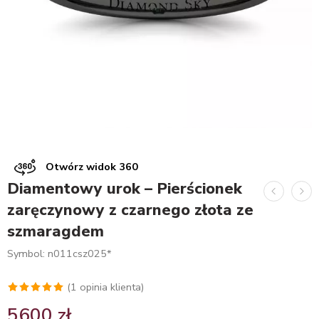
Otwórz widok 360
Diamentowy urok – Pierścionek
zaręczynowy z czarnego złota ze
szmaragdem
Symbol: n011csz025*
(
1
opinia klienta)
Oceniony
1
5600
zł