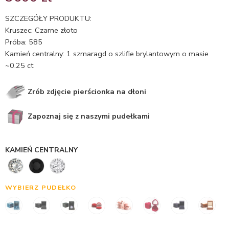
5.00
na 5
na
SZCZEGÓŁY PRODUKTU:
podstawie
Kruszec: Czarne złoto
oceny
Próba: 585
klienta
Kamień centralny: 1 szmaragd o szlifie brylantowym o masie
~0.25 ct
Zrób zdjęcie pierścionka na dłoni
Zapoznaj się z naszymi pudełkami
KAMIEŃ CENTRALNY
WYBIERZ PUDEŁKO