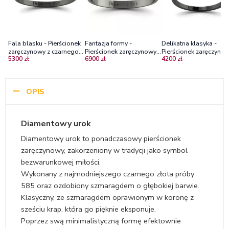
Fala blasku - Pierścionek
Fantazja formy -
Delikatna klasyka -
zaręczynowy z czarnego
Pierścionek zaręczynowy z
Pierścionek zaręczyno
5300 zł
6900 zł
4200 zł
złota ze szmaragdem
czarnego złota,
Diamond Sky, czarne
szmaragdy 0.23 ct
złoto, szmaragd
OPIS
Diamentowy urok
Diamentowy urok to ponadczasowy pierścionek
zaręczynowy, zakorzeniony w tradycji jako symbol
bezwarunkowej miłości.
Wykonany z najmodniejszego czarnego złota próby
585 oraz ozdobiony szmaragdem o głębokiej barwie.
Klasyczny, ze szmaragdem oprawionym w koronę z
sześciu krap, która go pięknie eksponuje.
Poprzez swą minimalistyczną formę efektownie