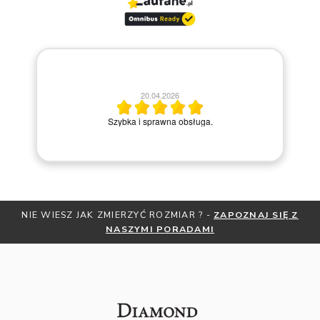
20.04.2026
M
Szybka i sprawna obsługa.
NIE WIESZ JAK ZMIERZYĆ ROZMIAR ? -
ZAPOZNAJ SIĘ Z
NASZYMI PORADAMI