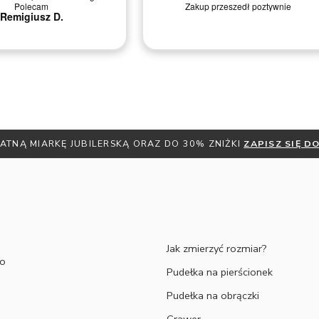
 przeszedł poztywnie
wątpliwości. Dodatkowo cały czas jest się
informowanym mailowo na temat statusu
swojego zamówienie a same produkty są
bardzo solidnie wykonane. Serdecznie
polecam!
Michał M.
POZNAJ SIĘ Z NASZYMI PORADAMI
Jak zmierzyć rozmiar?
to
Pudełka na pierścionek
Pudełka na obrączki