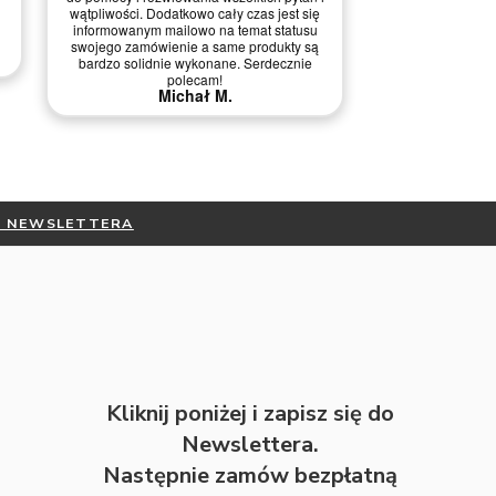
Wszystko ok, ba
Nie ma uwag. Konkretny towar
kontakci
OTRZYMAJ 
Kliknij poniżej i zapisz się do
Newslettera.
Następnie zamów bezpłatną