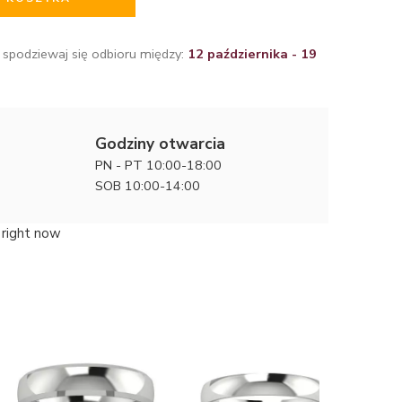
 spodziewaj się odbioru między:
12 października - 19
Godziny otwarcia
PN - PT 10:00-18:00
SOB 10:00-14:00
 right now
Po prostu
obrączki 
17600 zł
5mm, 6