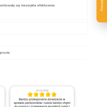
zentowały się niezwykle efektownie.
 proste
2
03.03.2026
i
i