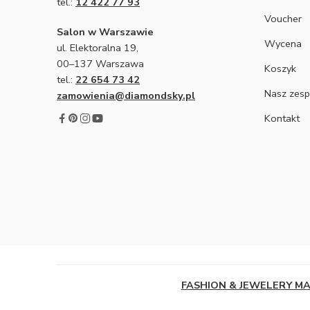
tel.:
12 422 77 93
Voucher
Salon w Warszawie
Wycena
ul. Elektoralna 19,
00–137 Warszawa
Koszyk
tel.:
22 654 73 42
Nasz zesp
zamowienia@diamondsky.pl
Kontakt
FASHION & JEWELERY M