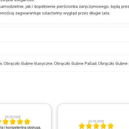
amodzielnie, jak i dopełnienie pierścionka zaręczynowego, będą pre
nością zagwarantuje szlachetny wygląd przez długie lata.
ni
,
Obrączki ślubne klasyczne
,
Obrączki ślubne Pallad
,
Obrączki ślubne
18.03.2026
Bardzo profesjonalne doradzanie w
20.03.2026
sprawie pierścionków i ludzie bardzo chętn
do pomocy i rozwiewania wszelkich pytań 