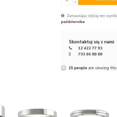
Zamawiając dzisiaj ten wyrób
października
Skontaktuj się z nami
12 422 77 93
733 66 88 88
15
people
are viewing this