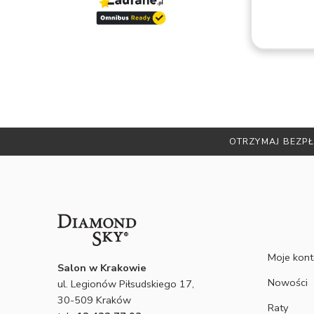
Zakup
Polecam
Remigiusz D.
NIE WIESZ JAK ZMIERZYĆ ROZMIAR ? -
ZA
Moje kon
Salon w Krakowie
Nowości
ul. Legionów Piłsudskiego 17,
30-509 Kraków
Raty