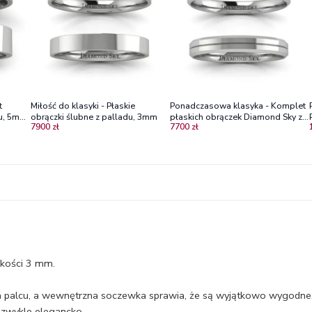
t
Miłość do klasyki - Płaskie
Ponadczasowa klasyka - Komplet
u, 5mm,
obrączki ślubne z palladu, 3mm
płaskich obrączek Diamond Sky z
7900 zł
7700 zł
palladu, 3mm
okości 3 mm.
 na palcu, a wewnętrzna soczewka sprawia, że są wyjątkowo wygodne
ezwykle elegancko.