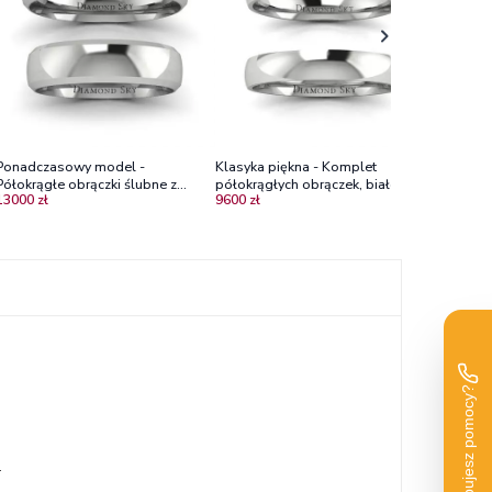
Ponadczasowy model -
Klasyka piękna - Komplet
Półokrągłe obrączki ślubne z
półokrągłych obrączek, białe
13000 zł
9600 zł
palladu, 3,5mm, 5mm
złoto, 3,5mm
.