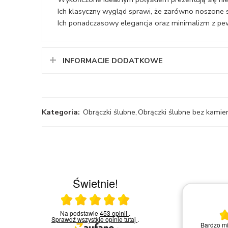
Ich klasyczny wygląd sprawi, że zarówno noszone s
Ich ponadczasowy elegancja oraz minimalizm z pew
INFORMACJE DODATKOWE
Kategoria:
Obrączki ślubne
,
Obrączki ślubne bez kamie
Świetnie!
Ocena średnia 5 na 5
23.03.2026
Na podstawie
453 opinii
.
Sprawdź wszystkie opinie
tutaj
.
Bardzo miła i kompetentna obsługa.