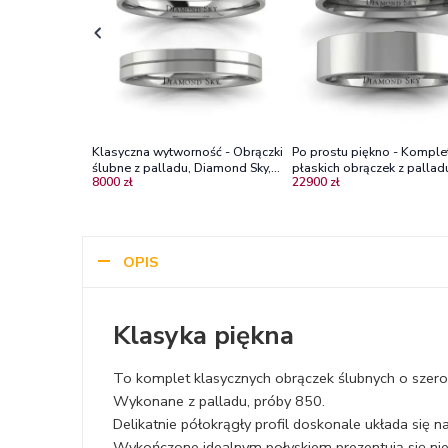
Klasyczna wytworność - Obrączki
Po prostu piękno - Komple
ślubne z palladu, Diamond Sky,
płaskich obrączek z pallad
8000 zł
22900 zł
3mm
6mm
OPIS
Klasyka piękna
To komplet klasycznych obrączek ślubnych o szer
Wykonane z palladu, próby 850.
Delikatnie półokrągły profil doskonale układa się
Wykończone idealnym połyskiem prezentują się ni