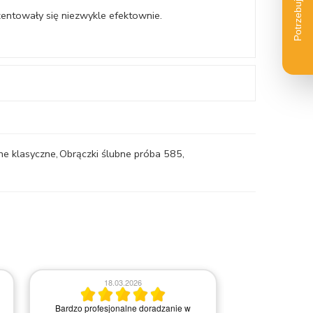
zentowały się niezwykle efektownie.
ne klasyczne
,
Obrączki ślubne próba 585
,
2
03.03.2026