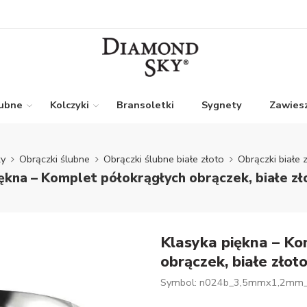
lubne
Kolczyki
Bransoletki
Sygnety
Zawiesz
y
Obrączki ślubne
Obrączki ślubne białe złoto
Obrączki białe 
ękna – Komplet półokrągłych obrączek, białe z
Klasyka piękna – Ko
obrączek, białe złot
Symbol: n024b_3,5mmx1,2mm