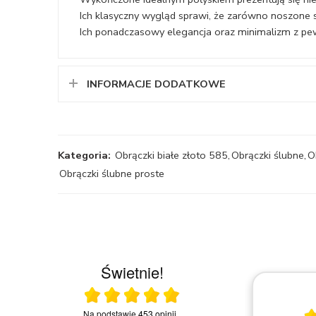
Ich klasyczny wygląd sprawi, że zarówno noszone s
Ich ponadczasowy elegancja oraz minimalizm z pew
INFORMACJE DODATKOWE
Kategoria:
Obrączki białe złoto 585
,
Obrączki ślubne
,
O
Obrączki ślubne proste
Świetnie!
Ocena średnia 5 na 5
23.03.2026
Na podstawie
453 opinii
.