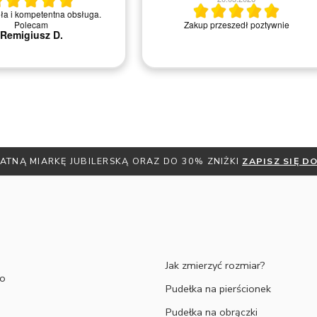
sprawie pierścionków i ludzie bardzo chętn
do pomocy i rozwiewania wszelkich pytań 
 przeszedł poztywnie
wątpliwości. Dodatkowo cały czas jest się
informowanym mailowo na temat statusu
swojego zamówienie a same produkty są
bardzo solidnie wykonane. Serdecznie
polecam!
Michał M.
ATNĄ MIARKĘ JUBILERSKĄ ORAZ DO 30% ZNIŻKI
ZAPISZ SIĘ 
Jak zmierzyć rozmiar?
to
Pudełka na pierścionek
Pudełka na obrączki