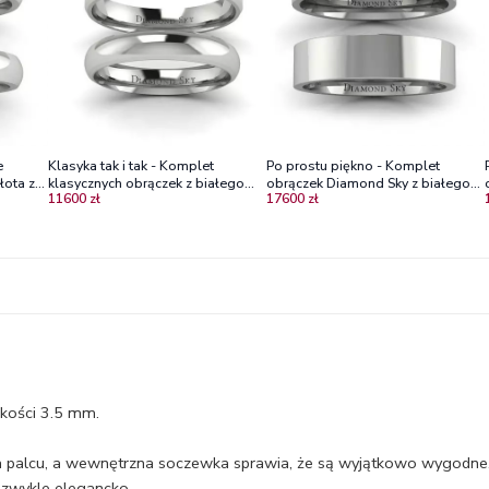
e
Klasyka tak i tak - Komplet
Po prostu piękno - Komplet
łota z
klasycznych obrączek z białego
obrączek Diamond Sky z białego
11600 zł
17600 zł
złota, mat, 3,5mm, 4,0mm
złota, 5mm, 6mm
okości 3.5 mm.
 na palcu, a wewnętrzna soczewka sprawia, że są wyjątkowo wygodne
ezwykle elegancko.