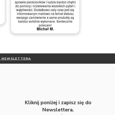
i
i
Wszystko ok, ba
Nie ma uwag. Konkretny towar
kontakci
DO NEWSLETTERA
Kliknij poniżej i zapisz się do
Newslettera.