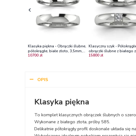
Klasyka piękna - Obrączki ślubne,
Klasyczny szyk - Półokrągł
półokrągłe, białe złoto, 3,5mm,
obrączki ślubne z białego z
10700 zł
15800 zł
4,2mm
diamentem
OPIS
Klasyka piękna
To komplet klasycznych obrączek ślubnych o szer
Wykonane z białego złota, próby 585.
Delikatnie półokrągły profil doskonale układa się
Wykończone idealnym połyskiem prezentują się ni