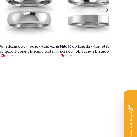
Ponadczasowy model - Klasyczne
Miłość do klasyki - Komplet
obrączki ślubne z białego złota,
płaskich obrączek z białego złota,
13500 zł
7500 zł
4.5mm, 4.5mm
3mm
.