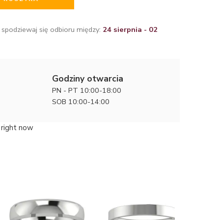
 spodziewaj się odbioru między:
24 sierpnia - 02
Godziny otwarcia
PN - PT 10:00-18:00
SOB 10:00-14:00
 right now
Klasyczn
obrączki 
7900 zł
3mm