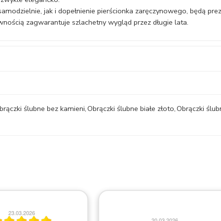
amodzielnie, jak i dopełnienie pierścionka zaręczynowego, będą pre
nością zagwarantuje szlachetny wygląd przez długie lata.
brączki ślubne bez kamieni
,
Obrączki ślubne białe złoto
,
Obrączki ślub
18.03.2026
Bardzo profesjonalne doradzanie w
20.03.2026