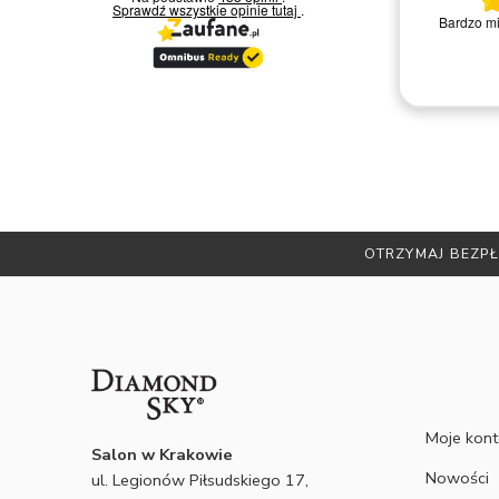
Sprawdź wszystkie opinie
tutaj
.
Bardzo miła i kompetentna obsługa.
Zakup
Polecam
Remigiusz D.
OTRZYMAJ BEZPŁ
Moje kon
Salon w Krakowie
Nowości
ul. Legionów Piłsudskiego 17,