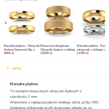
Klasyka piękna - Obrączki
Klasyczna elegancja -
Klasyka piękna - Komp
ślubne Diamond Sky z
Obrączki ślubne z żółtego
obrączek z żółtego ora
9900 zł
10000 zł
11900 zł
żółtego złota, 3,5mm,
złota, 4 mm oraz 5 mm
białego złota, 3,0mm i 
4mm
mm
OPIS
Klasyka piękna
To komplet klasycznych obrączek ślubnych o
szerokości 3 mm.
Wykonane z najlepszej jakości białego złota, próby 585.
Delikatnie półokrągły profil doskonale układa się na