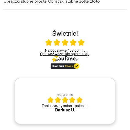
Obrączki ślubne proste
,
Obrączki ślubne żółte złoto
Świetnie!
Ocena średnia 5 na 5
Na podstawie
453 opinii
.
Sprawdź wszystkie opinie
tutaj
.
20.04.2026
Szybka i sprawna obsługa.