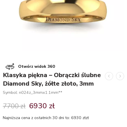
Otwórz widok 360
Klasyka piękna – Obrączki ślubne
Diamond Sky, żółte złoto, 3mm
Symbol: n024z_3mmx1.1mm**
6930
zł
7700
zł
Najniższa cena z ostatnich 30 dni to:
6930
zł
zł