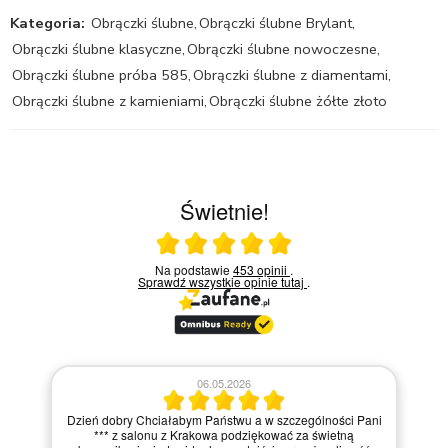
Kategoria:
Obrączki ślubne
,
Obrączki ślubne Brylant
,
Obrączki ślubne klasyczne
,
Obrączki ślubne nowoczesne
,
Obrączki ślubne próba 585
,
Obrączki ślubne z diamentami
,
Obrączki ślubne z kamieniami
,
Obrączki ślubne żółte złoto
Świetnie!
Ocena średnia 5 na 5
Na podstawie
453 opinii
.
Sprawdź wszystkie opinie
tutaj
.
06.05.2026
Dzień dobry Chciałabym Państwu a w szczególności Pani
*** z salonu z Krakowa podziękować za świetną