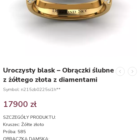
Uroczysty blask – Obrączki ślubne
z żółtego złota z diamentami
Symbol: n215zb0225si1h**
17900
zł
SZCZEGÓŁY PRODUKTU:
Kruszec: Żółte złoto
Próba: 585
OBRĄCZKA DAMSKA: