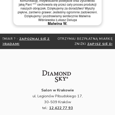
komunikację, indywidualne podejście oraz życzliwość
jaką Pani *** cechowała się przez cały proces produkcji
naszych obrączek. Dziękujemy za doradztwo! Wyszły
piękne, zarówno grawer. Jesteśmy ogromnie zadowoleni.
Dziękujemy i pozdrawiamy serdecznie Malwina
Wiśniewska Łukasz Deluga
Malwina W.
OTRZYMAJ BEZPŁATNĄ MIARKĘ JUBILERSKĄ ORAZ DO 30%
ZNIŻKI
ZAPISZ SIĘ DO NEWSLETTERA
Salon w Krakowie
ul. Legionów Piłsudskiego 17,
30-509 Kraków
tel.:
12 422 77 93