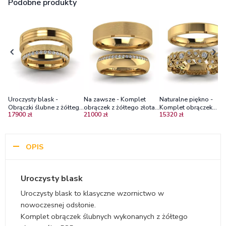
Podobne produkty
Uroczysty blask -
Na zawsze - Komplet
Naturalne piękno -
Obrączki ślubne z żółtego
obrączek z żółtego złota
Komplet obrączek
17900 zł
21000 zł
15320 zł
złota z diamentami, mat
próby 585 z diamentami
ślubnych z żółtego złot
diamentami
OPIS
Uroczysty blask
Uroczysty blask to klasyczne wzornictwo w
nowoczesnej odsłonie.
Komplet obrączek ślubnych wykonanych z żółtego