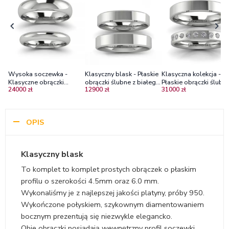
Wysoka soczewka -
Klasyczny blask - Płaskie
Klasyczna kolekcja -
Klasyczne obrączki
obrączki ślubne z białego
Płaskie obrączki ślubne
24000 zł
12900 zł
31000 zł
ślubne z platyny 3.0 mm
złota, 4mm
platyny brylantami
oraz 5.0 mm
OPIS
Klasyczny blask
To komplet to komplet prostych obrączek o płaskim
profilu o szerokości 4.5mm oraz 6.0 mm.
Wykonaliśmy je z najlepszej jakości platyny, próby 950.
Wykończone połyskiem, szykownym diamentowaniem
bocznym prezentują się niezwykle elegancko.
Obie obrączki posiadają wewnętrzny profil soczewki,