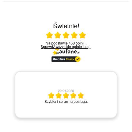
Świetnie!
Ocena średnia 5 na 5
Na podstawie
453 opinii
.
Sprawdź wszystkie opinie
tutaj
.
20.04.2026
M
Szybka i sprawna obsługa.