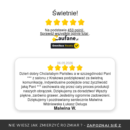
Świetnie!
Ocena średnia 5 na 5
Na podstawie
453 opinii
.
Sprawdź wszystkie opinie
tutaj
.
06.05.2026
Dzień dobry Chciałabym Państwu a w szczególności Pani
*** z salonu z Krakowa podziękować za świetną
komunikację, indywidualne podejście oraz życzliwość
jaką Pani *** cechowała się przez cały proces produkcji
naszych obrączek. Dziękujemy za doradztwo! Wyszły
piękne, zarówno grawer. Jesteśmy ogromnie zadowoleni.
Dziękujemy i pozdrawiamy serdecznie Malwina
Wiśniewska Łukasz Deluga
Malwina W.
NIE WIESZ JAK ZMIERZYĆ ROZMIAR ? -
ZAPOZNAJ SIĘ Z