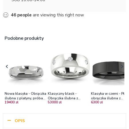
46
people
are viewing this right now
Podobne produkty
Nowa klasyka - Obrączka
Klasyczny blask -
Klasyka w czerni - Płas
ślubna z platyny, próba
Obrączka ślubna z
obrączka ślubna z
19400 zł
53000 zł
6300 zł
950, 4.5mm
platyny, próba 950, 7 mm
czarnego złota, 4mm
OPIS