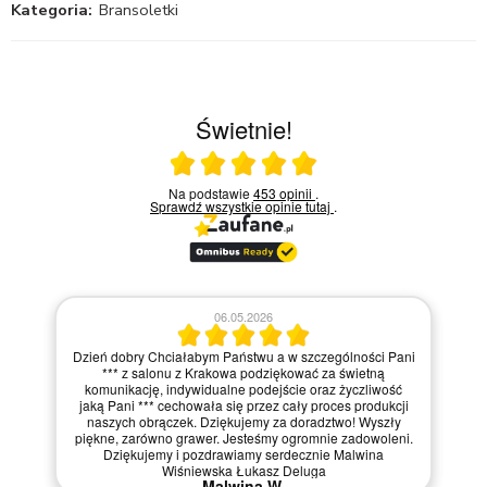
Kategoria:
Bransoletki
Świetnie!
Ocena średnia 5 na 5
Na podstawie
453 opinii
.
Sprawdź wszystkie opinie
tutaj
.
06.05.2026
łabym Państwu a w szczególności Pani
30.04.2026
z Krakowa podziękować za świetną
ywidualne podejście oraz życzliwość
Fantastyczny salon
owała się przez cały proces produkcji
Dariusz U
k. Dziękujemy za doradztwo! Wyszły
rawer. Jesteśmy ogromnie zadowoleni.
 pozdrawiamy serdecznie Malwina
niewska Łukasz Deluga
Malwina W.