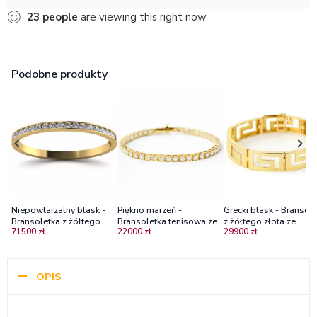
23
people
are viewing this right now
Podobne produkty
Niepowtarzalny blask -
Grecki blask - Bransol
Piękno marzeń -
Bransoletka z żółtego
z żółtego złota ze
Bransoletka tenisowa ze
71500 zł
29900 zł
22000 zł
złota, próby 585 z
wzorem greckim, prób
złota próby 750 z
brylantami
585
moissanitami
OPIS