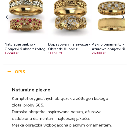
Naturalne piękno -
Dopasowani na zawsze -
Piękno ornamentu -
Obrączki ślubne z żółtego
Obrączki ślubne z
Ażurowe obrączki ślub
17240 zł
18050 zł
26900 zł
i białego złota z rubinami
diamentami z żółtego
żółte złoto, diamenty,
złota
białe szafiry, mat
OPIS
Naturalne piękno
Komplet oryginalnych obrączek z żółtego i białego
złota, próby 585.
Damska obrączka inspirowana naturą, ażurowa,
ozdobiona diamentami najlepszej jakości.
Męska obrączka wzbogacona pięknym ornamentem,