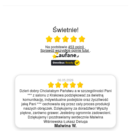
Świetnie!
Ocena średnia 5 na 5
Na podstawie
453 opinii
.
Sprawdź wszystkie opinie
tutaj
.
ani
30.04.2026
ć
Fantastyczny salon - polecam
ji
Dariusz U.
y
i.