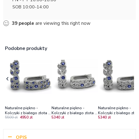
SOB 10:00-14:00
39
people
are viewing this right now
Podobne produkty
Naturalne piękno -
Naturalne piękno -
Naturalne piękno -
Kolczyki z białego złota z
Kolczyki z białego złota z
Kolczyki z białego złot
5500 zł
4950 zł
5340 zł
5340 zł
szafirami, Diamond Sky
szafirami i diamentami
szafirami i diamentami
bez miligryfu
OPIS