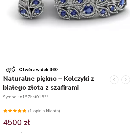
Otwórz widok 360
Naturalne piękno – Kolczyki z
białego złota z szafirami
Symbol: n157bsf018**
(
1
opinia klienta)
Oceniony
1
4500
zł
5.00
na 5
na