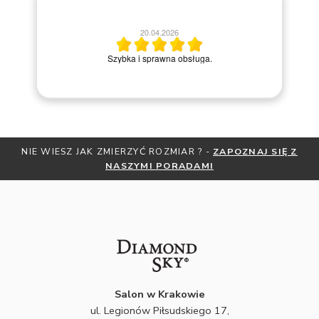
20.04.2026
M
Szybka i sprawna obsługa.
-
ZAPOZNAJ SIĘ Z
OTRZYMAJ BEZPŁATNĄ MIARKĘ JUBILERS
I
ZNIŻKI
ZAPISZ SIĘ DO NEWSL
Salon w Krakowie
ul. Legionów Piłsudskiego 17,