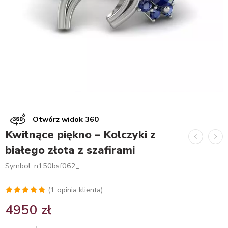
Otwórz widok 360
Kwitnące piękno – Kolczyki z
białego złota z szafirami
Symbol: n150bsf062_
(
1
opinia klienta)
Oceniony
1
4950
zł
5.00
na 5
na