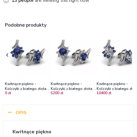
13
people
are viewing this right now
Podobne produkty
Kwitnące piękno -
Kwitnące piękno -
Kwitnące piękno -
Kolczyki z białego złota z
Kolczyki z białego złota z
Kolczyki z białego złot
0 zł
5200 zł
10400 zł
szafirami, Diamond Sky
szafirami i diamentami
diamentami i szafirami
OPIS
Kwitnące piękno