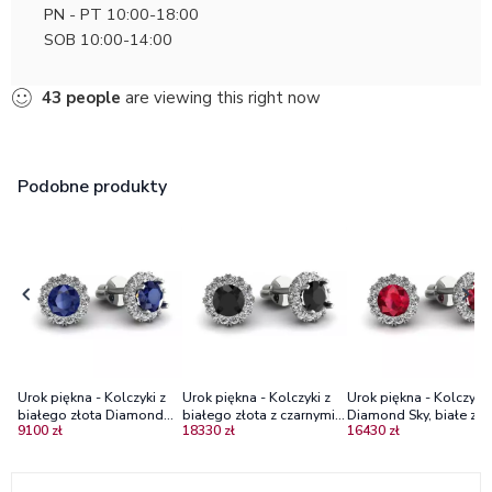
PN - PT 10:00-18:00
SOB 10:00-14:00
43
people
are viewing this right now
Podobne produkty
Urok piękna - Kolczyki z
Urok piękna - Kolczyki z
Urok piękna - Kolczyki
białego złota Diamond
białego złota z czarnymi
Diamond Sky, białe zło
9100 zł
18330 zł
16430 zł
Sky z szafirami i
diamentami i brylantami
rubiny, diamenty
diamentami