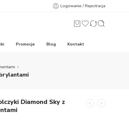
Logowanie / Rejestracja
ki
Promocje
Blog
Kontakt
amentami
 brylantami
olczyki Diamond Sky z
antami