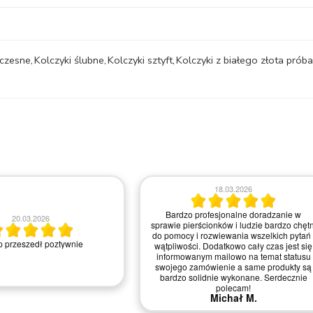
czesne
,
Kolczyki ślubne
,
Kolczyki sztyft
,
Kolczyki z białego złota prób
18.03.2026
Bardzo profesjonalne doradzanie w
20.03.2026
sprawie pierścionków i ludzie bardzo chętn
do pomocy i rozwiewania wszelkich pytań 
 przeszedł poztywnie
wątpliwości. Dodatkowo cały czas jest się
informowanym mailowo na temat statusu
swojego zamówienie a same produkty są
bardzo solidnie wykonane. Serdecznie
polecam!
Michał M.