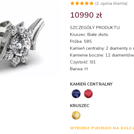
(
1
opinia klienta)
Oceniony
1
10990
zł
5.00
na 5
na
SZCZEGÓŁY PRODUKTU:
podstawie
Kruszec: Białe złoto
oceny
Próba: 585
klienta
Kamień centralny: 2 diamenty o 
Kamienie boczne: 12 diamentów 
Czystość: SI1
Barwa: H
KAMIEŃ CENTRALNY
KRUSZEC
WYBIERZ PUDEŁKO NA KOLC