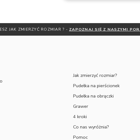
ESZ JAK ZMIERZYĆ ROZMIAR ? -
ZAPOZNAJ SIĘ Z NASZYMI PO
Jak zmierzyć rozmiar?
to
Pudełka na pierścionek
Pudełka na obrączki
Grawer
4 kroki
Co nas wyróżnia?
Pomoc