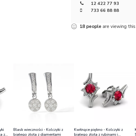
12 422 77 93
733 66 88 88
18
people
are viewing this
yki
Blask wieczności - Kolczyki z
Kwitnące piękno - Kolczyki z
a z
białego złota z diamentami
białego złota z rubinami i