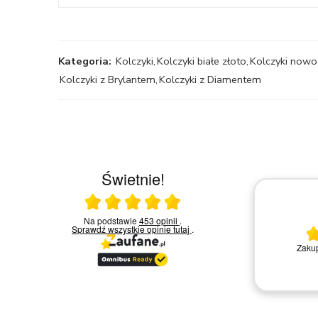
Kategoria:
Kolczyki
,
Kolczyki białe złoto
,
Kolczyki nowo
Kolczyki z Brylantem
,
Kolczyki z Diamentem
Świetnie!
Ocena średnia 5 na 5
23.03.2026
Na podstawie
453 opinii
.
Sprawdź wszystkie opinie
tutaj
.
Bardzo miła i kompetentna obsługa.
Zakup
Polecam
Remigiusz D.