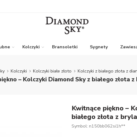
lubne
Kolczyki
Bransoletki
Sygnety
Zawiesz
ky
Kolczyki
Kolczyki białe złoto
Kolczyki z białego złota z di
iękno – Kolczyki Diamond Sky z białego złota z
Kwitnące piękno – K
białego złota z bryl
Symbol: n150bb062si1h**