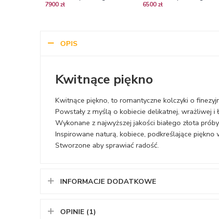
7900 zł
6500 zł
brylantami
czarnymi brylantami
OPIS
Kwitnące piękno
Kwitnące piękno, to romantyczne kolczyki o finezyj
Powstały z myślą o kobiecie delikatnej, wrażliwej i 
Wykonane z najwyższej jakości białego złota próby
Inspirowane naturą, kobiece, podkreślające pięk
Stworzone aby sprawiać radość.
INFORMACJE DODATKOWE
OPINIE (1)