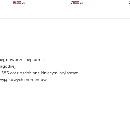
9500 zł
7800 zł
diamentami
nej, nowoczesnej formie.
łagodnej.
 585 oraz ozdobione lśniącymi brylantami.
no wyjątkowych momentów.