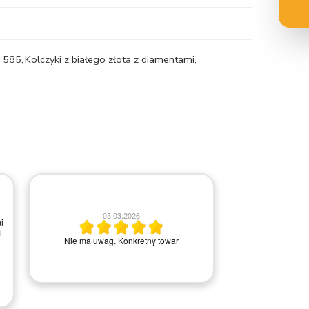
a 585
,
Kolczyki z białego złota z diamentami
,
2
03.03.2026
i
i
Wszystko ok, ba
Nie ma uwag. Konkretny towar
kontakci