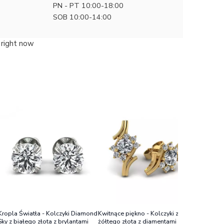
PN - PT 10:00-18:00
SOB 10:00-14:00
 right now
Kwitnące 
białego 
10400 zł
szafirami
Kropla Światła - Kolczyki Diamond
Kwitnące piękno - Kolczyki z
Sky z białego złota z brylantami
żółtego złota z diamentami