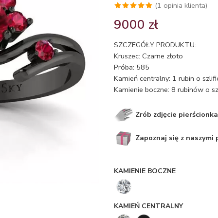
(
1
opinia klienta)
Oceniony
1
9000
zł
5.00
na 5
na
SZCZEGÓŁY PRODUKTU:
podstawie
Kruszec: Czarne złoto
oceny
Próba: 585
klienta
Kamień centralny: 1 rubin o szli
Kamienie boczne: 8 rubinów o sz
Zrób zdjęcie pierścionka
Zapoznaj się z naszymi
KAMIENIE BOCZNE
KAMIEŃ CENTRALNY