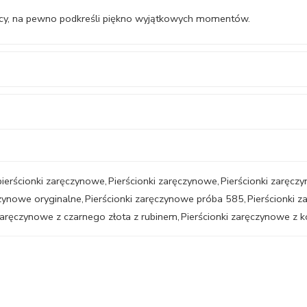
iecy, na pewno podkreśli piękno wyjątkowych momentów.
pierścionki zaręczynowe
,
Pierścionki zaręczynowe
,
Pierścionki zaręcz
czynowe oryginalne
,
Pierścionki zaręczynowe próba 585
,
Pierścionki 
 zaręczynowe z czarnego złota z rubinem
,
Pierścionki zaręczynowe z 