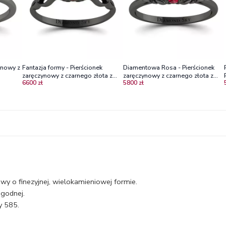
ynowy z
Fantazja formy - Pierścionek
Diamentowa Rosa - Pierścionek
zaręczynowy z czarnego złota z
zaręczynowy z czarnego złota z
6600 zł
5800 zł
rubinami
rubinem i czarnymi diamentami
wy o finezyjnej, wielokamieniowej formie.
agodnej.
y 585.