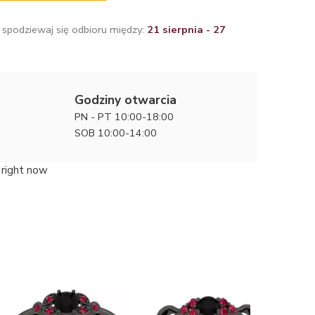
 spodziewaj się odbioru między:
21 sierpnia - 27
Godziny otwarcia
PN - PT 10:00-18:00
SOB 10:00-14:00
 right now
Kwitnące
zaręczyn
6300 zł
różowym 