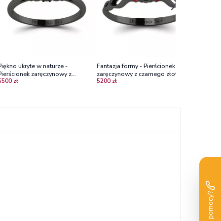
Piękno ukryte w naturze -
Fantazja formy - Pierścionek
Pierścionek zaręczynowy z
zaręczynowy z czarnego złota z
5500 zł
5200 zł
czarnego złota z czarnym
rubinami i czarnym diamentem
diamentem i rubinami