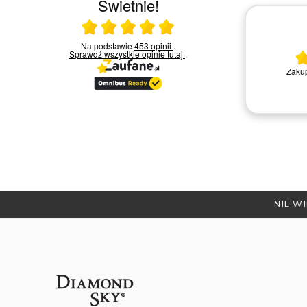
Świetnie!
Ocena średnia 5 na 5
23.03.2026
Na podstawie
453 opinii
.
Sprawdź wszystkie opinie
tutaj
.
Bardzo miła i kompetentna obsługa.
Zakup
Polecam
Remigiusz D.
NIE WI