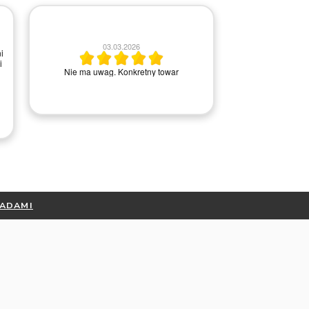
2
03.03.2026
i
i
Wszystko ok, ba
Nie ma uwag. Konkretny towar
kontakci
RADAMI