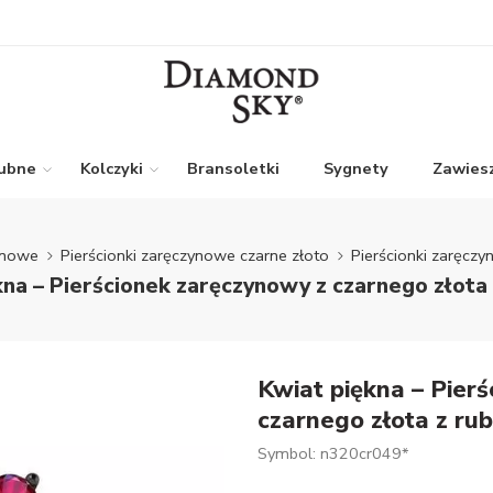
lubne
Kolczyki
Bransoletki
Sygnety
Zawiesz
ynowe
Pierścionki zaręczynowe czarne złoto
Pierścionki zaręczy
kna – Pierścionek zaręczynowy z czarnego złota 
Kwiat piękna – Pier
czarnego złota z ru
Symbol: n320cr049*