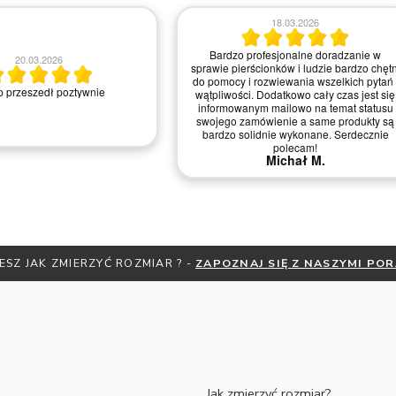
18.03.2026
Bardzo profesjonalne doradzanie w
20.03.2026
sprawie pierścionków i ludzie bardzo chętn
do pomocy i rozwiewania wszelkich pytań 
 przeszedł poztywnie
wątpliwości. Dodatkowo cały czas jest się
informowanym mailowo na temat statusu
swojego zamówienie a same produkty są
bardzo solidnie wykonane. Serdecznie
polecam!
Michał M.
ESZ JAK ZMIERZYĆ ROZMIAR ? -
ZAPOZNAJ SIĘ Z NASZYMI PO
Jak zmierzyć rozmiar?