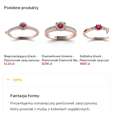
Podobne produkty
Nieprzemijający blask -
Diamentowe lśnienie -
Subtelny blask -
Pierścionek zaręczynowy z
Pierścionek Diamond Sky,
Pierścionek zaręczynow
5120 zł
8290 zł
4900 zł
różowego złota z rubinem
różowe złoto, diamenty,
różowego złota z rubi
i diamentami
rubin
i brylantami
OPIS
Fantazja formy
Prezentujemy romantyczny pierścionek zaręczynowy,
który powstał z myślą o kobietach wyjątkowych,