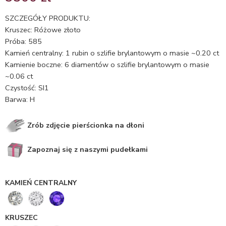
5.00
na 5
na
SZCZEGÓŁY PRODUKTU:
podstawie
Kruszec: Różowe złoto
ocen
Próba: 585
klientów
Kamień centralny: 1 rubin o szlifie brylantowym o masie ~0.20 ct
Kamienie boczne: 6 diamentów o szlifie brylantowym o masie
~0.06 ct
Czystość: SI1
Barwa: H
Zrób zdjęcie pierścionka na dłoni
Zapoznaj się z naszymi pudełkami
KAMIEŃ CENTRALNY
KRUSZEC