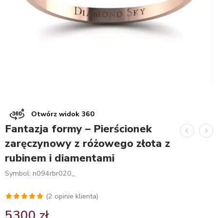
Otwórz widok 360
Fantazja formy – Pierścionek
zaręczynowy z różowego złota z
rubinem i diamentami
Symbol: n094rbr020_
(
2
opinie klienta)
Oceniony
2
5300
zł