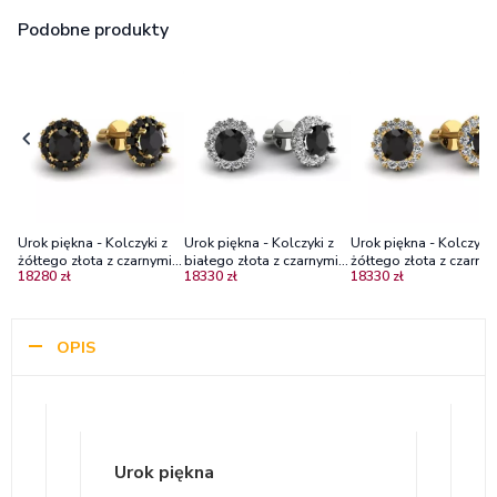
Podobne produkty
Urok piękna - Kolczyki z
Urok piękna - Kolczyki z
Urok piękna - Kolczyki 
żółtego złota z czarnymi
białego złota z czarnymi
żółtego złota z czarny
18280 zł
18330 zł
18330 zł
diamentami
diamentami i brylantami
brylantami i diamentam
OPIS
Urok piękna