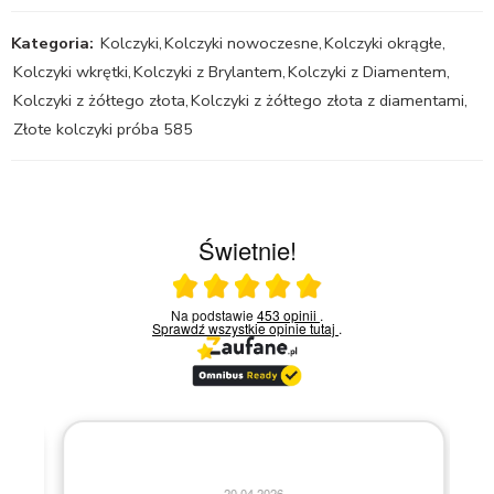
Kategoria:
Kolczyki
,
Kolczyki nowoczesne
,
Kolczyki okrągłe
,
Kolczyki wkrętki
,
Kolczyki z Brylantem
,
Kolczyki z Diamentem
,
Kolczyki z żółtego złota
,
Kolczyki z żółtego złota z diamentami
,
Złote kolczyki próba 585
Świetnie!
Ocena średnia 5 na 5
Na podstawie
453 opinii
.
Sprawdź wszystkie opinie
tutaj
.
20.04.2026