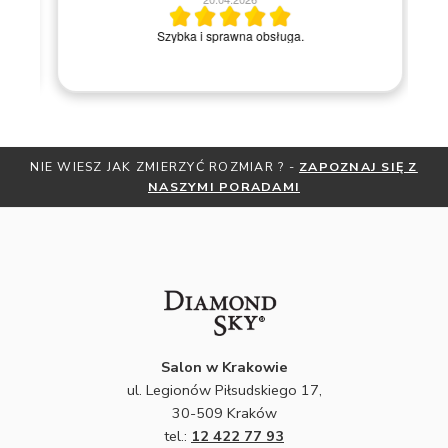
M
Szybka i sprawna obsługa.
NIE WIESZ JAK ZMIERZYĆ ROZMIAR ? -
ZAPOZNAJ SIĘ Z
NASZYMI PORADAMI
Salon w Krakowie
ul. Legionów Piłsudskiego 17,
30-509 Kraków
tel.:
12 422 77 93