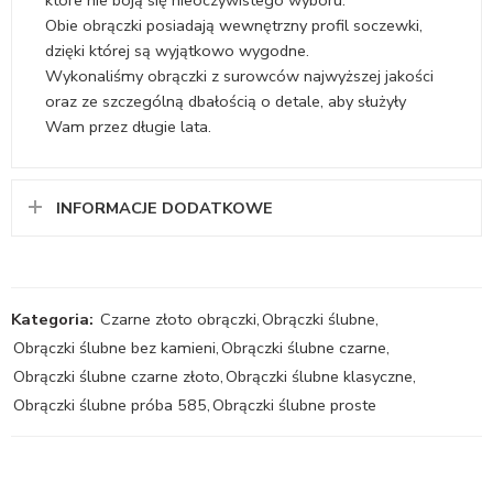
które nie boją się nieoczywistego wyboru.
Obie obrączki posiadają wewnętrzny profil soczewki,
dzięki której są wyjątkowo wygodne.
Wykonaliśmy obrączki z surowców najwyższej jakości
oraz ze szczególną dbałością o detale, aby służyły
Wam przez długie lata.
INFORMACJE DODATKOWE
Kategoria:
Czarne złoto obrączki
,
Obrączki ślubne
,
Obrączki ślubne bez kamieni
,
Obrączki ślubne czarne
,
Obrączki ślubne czarne złoto
,
Obrączki ślubne klasyczne
,
Obrączki ślubne próba 585
,
Obrączki ślubne proste