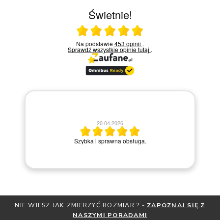
Świetnie!
Ocena średnia 5 na 5
Na podstawie
453 opinii
.
Sprawdź wszystkie opinie
tutaj
.
20.04.2026
Miły kont
Szybka i sprawna obsługa.
kroku
-
ZAPOZNAJ SIĘ Z
OTRZYMAJ BEZPŁATNĄ MIARKĘ JUBILERS
I
ZNIŻKI
ZAPISZ SIĘ DO NEWSL