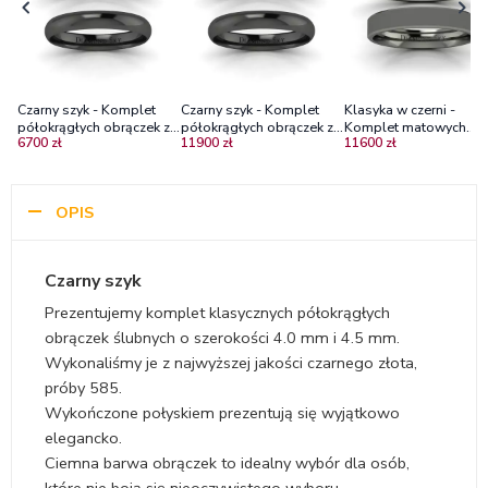
Czarny szyk - Komplet
Czarny szyk - Komplet
Klasyka w czerni -
półokrągłych obrączek z
półokrągłych obrączek z
Komplet matowych
6700 zł
11900 zł
11600 zł
czarnego złota, 4.0 mm
czarnego złota, 3.5 mm
obrączek z czarnego zł
oraz 4.5 mm
oraz 5.0 mm
4.0-4.5mm - Mat szczo
OPIS
Czarny szyk
Prezentujemy komplet klasycznych półokrągłych
obrączek ślubnych o szerokości 4.0 mm i 4.5 mm.
Wykonaliśmy je z najwyższej jakości czarnego złota,
próby 585.
Wykończone połyskiem prezentują się wyjątkowo
elegancko.
Ciemna barwa obrączek to idealny wybór dla osób,