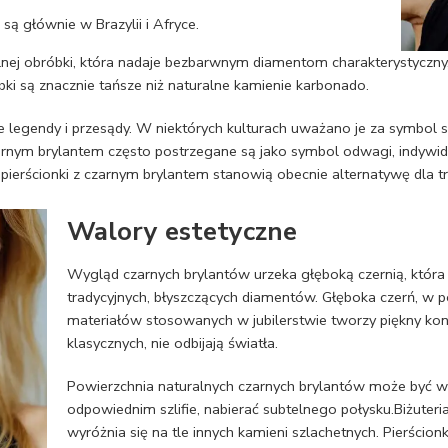
ą głównie w Brazylii i Afryce.
ej obróbki, która nadaje bezbarwnym diamentom charakterystyczny, 
i są znacznie tańsze niż naturalne kamienie karbonado.
 legendy i przesądy. W niektórych kulturach uważano je za symbol si
 czarnym brylantem często postrzegane są jako symbol odwagi, indywi
̇ pierścionki z czarnym brylantem stanowią obecnie alternatywę dla t
Walory estetyczne
Wygląd czarnych brylantów urzeka głęboką czernią, która
tradycyjnych, błyszczących diamentów. Głęboka czerń, w p
materiałów stosowanych w jubilerstwie tworzy piękny kont
klasycznych, nie odbijają światła.
Powierzchnia naturalnych czarnych brylantów może być
odpowiednim szlifie, nabierać subtelnego połysku.Biżute
wyróżnia się na tle innych kamieni szlachetnych. Pierścion