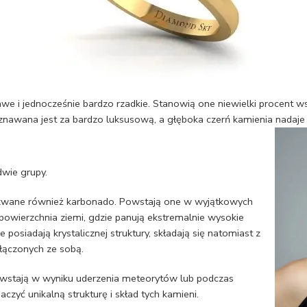
kawe i jednocześnie bardzo rzadkie. Stanowią one niewielki procen
uznawana jest za bardzo luksusową, a głęboka czerń kamienia nadaje 
dwie grupy.
, zwane również karbonado. Powstają one w wyjątkowych
owierzchnia ziemi, gdzie panują ekstremalnie wysokie
 posiadają krystalicznej struktury, składają się natomiast z
łączonych ze sobą.
wstają w wyniku uderzenia meteorytów lub podczas
zyć unikalną strukturę i skład tych kamieni.