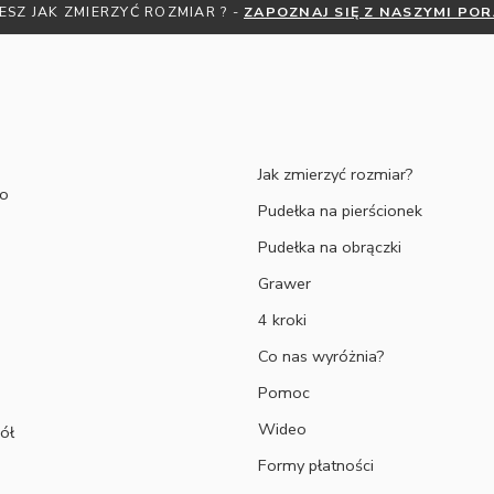
ESZ JAK ZMIERZYĆ ROZMIAR ? -
ZAPOZNAJ SIĘ Z NASZYMI PO
Jak zmierzyć rozmiar?
to
Pudełka na pierścionek
Pudełka na obrączki
Grawer
4 kroki
Co nas wyróżnia?
Pomoc
Wideo
ół
Formy płatności