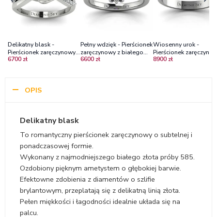
Delikatny blask -
Pełny wdzięk - Pierścionek
Wiosenny urok -
Pierścionek zaręczynowy z
zaręczynowy z białego
Pierścionek zaręczynow
6700 zł
6600 zł
8900 zł
białego złota z szafirem i
złota z ametystem i
białego złota z
diamentami
diamentami
diamentami
OPIS
Delikatny blask
To romantyczny pierścionek zaręczynowy o subtelnej i
ponadczasowej formie.
Wykonany z najmodniejszego białego złota próby 585.
Ozdobiony pięknym ametystem o głębokiej barwie.
Efektowne zdobienia z diamentów o szlifie
brylantowym, przeplatają się z delikatną linią złota.
Pełen miękkości i łagodności idealnie układa się na
palcu.