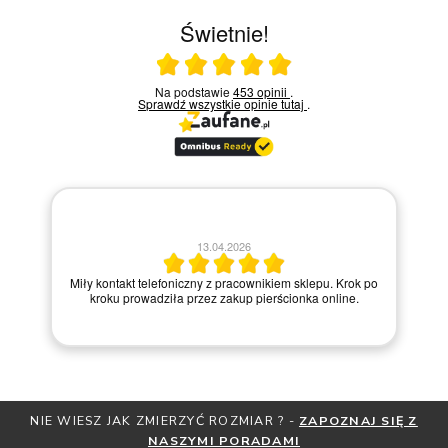
Świetnie!
Ocena średnia 5 na 5
Na podstawie
453 opinii
.
Sprawdź wszystkie opinie
tutaj
.
30.03.2026
po
Bardzo dobry kontakt.!!!
NIE WIESZ JAK ZMIERZYĆ ROZMIAR ? -
ZAPOZNAJ SIĘ Z
NASZYMI PORADAMI