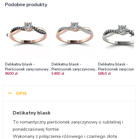
Podobne produkty
Delikatny blask -
Delikatny blask -
Delikatny blask -
Pierścionek zaręczynowy z
Pierścionek zaręczynowy z
Pierścionek zaręczynow
9600 zł
5480 zł
6850 zł
różowego i czarnego
różowego i białego złota
białego i czarnego złot
złota z diamentami
z diamentami
diamentami
OPIS
Delikatny blask
To romantyczny pierścionek zaręczynowy o subtelnej i
ponadczasowej formie.
Wykonany z połączenia różowego i czarnego złota