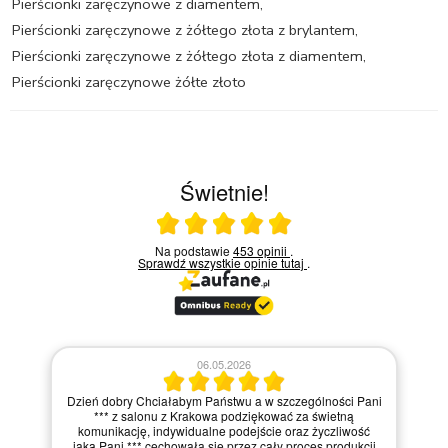
Pierścionki zaręczynowe z diamentem
,
Pierścionki zaręczynowe z żółtego złota z brylantem
,
Pierścionki zaręczynowe z żółtego złota z diamentem
,
Pierścionki zaręczynowe żółte złoto
Świetnie!
Ocena średnia 5 na 5
Na podstawie
453 opinii
.
Sprawdź wszystkie opinie
tutaj
.
06.05.2026
Dzień dobry Chciałabym Państwu a w szczególności Pani
*** z salonu z Krakowa podziękować za świetną
komunikację, indywidualne podejście oraz życzliwość
jaką Pani *** cechowała się przez cały proces produkcji