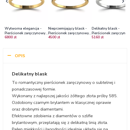
Wytworna elegancja -
Nieprzemijający blask -
Delikatny blask -
Pierścionek zaręczynowy z
Pierścionek zaręczynowy z
Pierścionek zaręczynow
6800 zł
4500 zł
5160 zł
żółtego złota z czarnym
żółtego złota z czarnymi
białego złota z czarny
diamentem 0.28 ct i
diamentami
diamentem i brylantam
brylantami
OPIS
Delikatny blask
To romantyczny pierścionek zaręczynowy o subtelnej i
ponadczasowej formie.
Wykonany z najlepszej jakości żółtego złota próby 585.
Ozdobiony czarnym brylantem w klasycznej oprawie
oraz drobnymi diamentami.
Efektowne zdobienia z diamentów o szlifie
brylantowym, przeplatają się z delikatną linią złota.
Pełen miękkości i łagodności idealnie układa się na