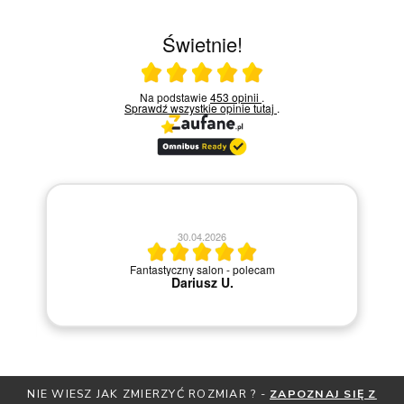
Świetnie!
Ocena średnia 5 na 5
Na podstawie
453 opinii
.
Sprawdź wszystkie opinie
tutaj
.
ani
30.04.2026
ć
Fantastyczny salon - polecam
ji
Dariusz U.
y
i.
NIE WIESZ JAK ZMIERZYĆ ROZMIAR ? -
ZAPOZNAJ SIĘ Z