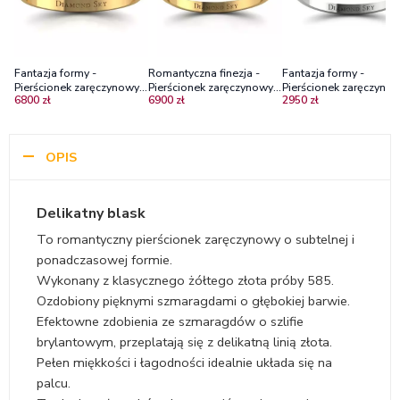
Fantazja formy -
Romantyczna finezja -
Fantazja formy -
Pierścionek zaręczynowy z
Pierścionek zaręczynowy z
Pierścionek zaręczynow
6800 zł
6900 zł
2950 zł
żółtego złota, szmaragdy
żółtego złota ze
białego złota ze
0.23 ct
szmaragdem i
szmaragdami
diamentami
OPIS
Delikatny blask
To romantyczny pierścionek zaręczynowy o subtelnej i
ponadczasowej formie.
Wykonany z klasycznego żółtego złota próby 585.
Ozdobiony pięknymi szmaragdami o głębokiej barwie.
Efektowne zdobienia ze szmaragdów o szlifie
brylantowym, przeplatają się z delikatną linią złota.
Pełen miękkości i łagodności idealnie układa się na
palcu.