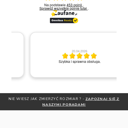
Na podstawie
453 opinii
.
Sprawdź wszystkie opinie
tutaj
.
20.04.2026
M
Szybka i sprawna obsługa.
NIE WIESZ JAK ZMIERZYĆ ROZMIAR ? -
ZAPOZNAJ SIĘ Z
NASZYMI PORADAMI