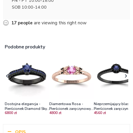
PN - PT 10:00-18:00
SOB 10:00-14:00
17
people
are viewing this right now
Podobne produkty
Dostojna elegancja -
Diamentowa Rosa -
Nieprzemijający blask 
Pierścionek Diamond Sky,
Pierścionek zaręczynowy z
Pierścionek zaręczynow
6800 zł
4800 zł
4560 zł
czarne złoto, szafiry
różowego złota z
czarnego złota z szafi
różowym szafirem i
i czarnymi diamentami
czarnymi diamentami
OPIS